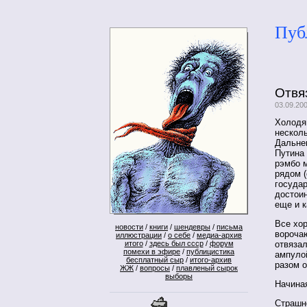
Пуб
Отвя
03.09.20
Холодя
несколь
Дальнем
Путина
рэмбо 
рядом (
государ
достои
еще и к
Все хор
новости
/
книги
/
шендевры
/
письма
ворочаю
иллюстрации
/
о себе
/
медиа-архив
итого
/
здесь был ссср
/
форум
отвязал
помехи в эфире
/
публицистика
ампулой
бесплатный сыр
/
итого-архив
разом о
ЖЖ
/
вопросы
/
плавленый сырок
выборы
Начина
Страшно