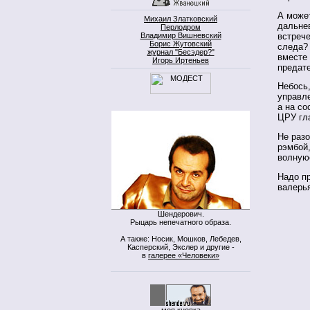
А может
Михаил Златковский
дальнев
Перлодром
встрече
Владимир Вишневский
Борис Жутовский
следа?
журнал "Бесэдер?"
вместе
Игорь Иртеньев
предат
Небось,
управле
а на со
ЦРУ гл
Не разо
рэмбой,
волнуюс
Надо пр
валерь
Шендерович.
Рыцарь непечатного образа.
А также: Носик, Мошков, Лебедев,
Касперский, Экслер и другие -
в
галерее «Человеки»
моя кнопка