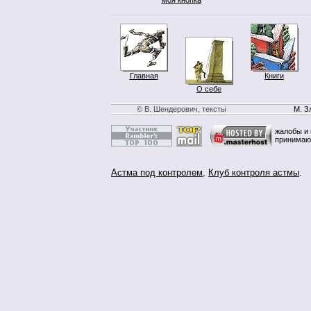
Главная
Книги
О себе
© В. Шендерович, тексты
М. З
жалобы и 
принимаю
Астма под контролем
,
Клуб контроля астмы
.