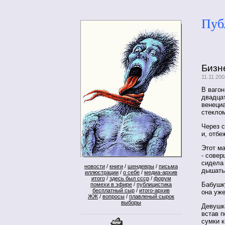
Пуб
Бизн
11.11.20
В ваго
двадцат
венеци
стеклом
Через с
и, отбе
Этот ма
- совер
сидела 
новости
/
книги
/
шендевры
/
письма
дышать
иллюстрации
/
о себе
/
медиа-архив
итого
/
здесь был ссср
/
форум
Бабушку
помехи в эфире
/
публицистика
бесплатный сыр
/
итого-архив
она уже
ЖЖ
/
вопросы
/
плавленый сырок
выборы
Девушка
встав п
сумки к