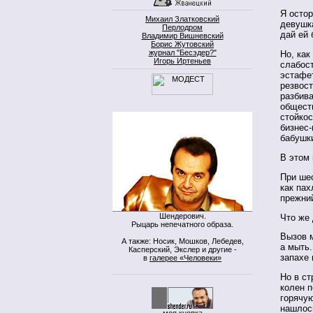
Я остор
Михаил Златковский
девушка
Перлодром
дай ей 
Владимир Вишневский
Борис Жутовский
журнал "Бесэдер?"
Но, ка
Игорь Иртеньев
слабос
эстафе
резвост
разбив
обществ
стойкос
бизнес-
бабушк
В этом 
При шес
как пах
прежний
Шендерович.
Что же
Рыцарь непечатного образа.
Вызов 
А также: Носик, Мошков, Лебедев,
а мыть.
Касперский, Экслер и другие -
запахе 
в
галерее «Человеки»
Но в ст
колен 
горячую
нашлос
моя кнопка