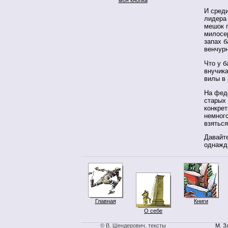
И среди
лидера 
мешок п
милосер
запах 
венчур
Что у б
внучика
вилы в 
На фед
старых 
конкре
немного
взяться
Давайте
однажды
Главная
Книги
О себе
© В. Шендерович, тексты
М. З