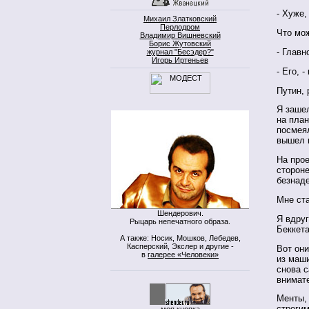
- Хуже,
Михаил Златковский
Перлодром
Что мо
Владимир Вишневский
Борис Жутовский
- Главн
журнал "Бесэдер?"
Игорь Иртеньев
- Его, -
Путин, 
Я заше
на план
посмея
вышел 
На про
стороне
безнад
Мне ста
Шендерович.
Я вдруг
Рыцарь непечатного образа.
Беккета
А также: Носик, Мошков, Лебедев,
Касперский, Экслер и другие -
Вот они
в
галерее «Человеки»
из маш
снова 
внимат
Менты, 
строги
моя кнопка