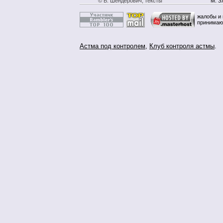
© В. Шендерович, тексты
М. З
жалобы и 
принимаю
Астма под контролем
,
Клуб контроля астмы
.