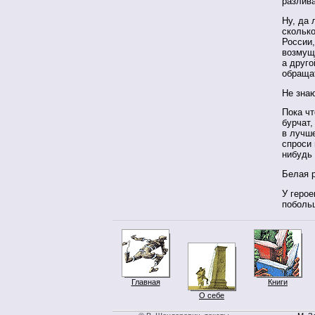
разлив
Ну, да 
скольк
России,
возмуще
а друго
обращат
Не зна
Пока чт
бурчат,
в лучше
спроси 
нибудь
Белая р
У герое
поболь
Главная
Книги
О себе