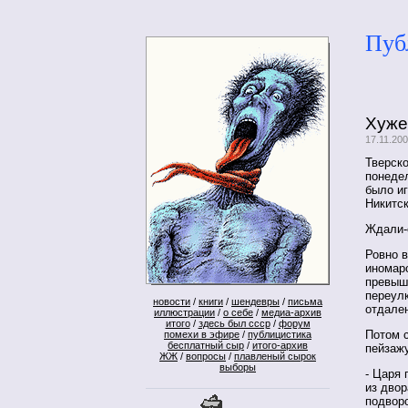
Пуб
Хуже
17.11.20
Тверско
понеде
было иг
Никитс
Ждали-
Ровно в
иномар
превыш
переул
новости
/
книги
/
шендевры
/
письма
отдале
иллюстрации
/
о себе
/
медиа-архив
итого
/
здесь был ссср
/
форум
Потом с
помехи в эфире
/
публицистика
бесплатный сыр
/
итого-архив
пейзажу
ЖЖ
/
вопросы
/
плавленый сырок
выборы
- Царя 
из двор
подворо