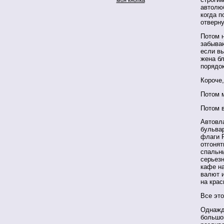
автолюб
когда п
отверн
Потом н
забываю
если вы
жена бл
порядок
Короче,
Потом 
Потом в
Автовл
бульва
флаги Р
отгонят
спальны
серьез
кафе на
валют 
на крас
Все это
Однажды
большо