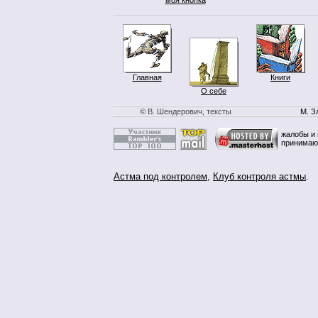
Главная
Книги
О себе
© В. Шендерович, тексты
М. З
жалобы и 
принимаю
Астма под контролем
,
Клуб контроля астмы
.