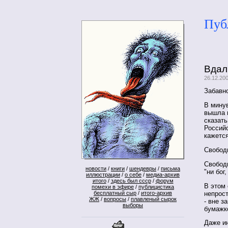
Пуб
Вдал
26.12.20
Забавно
В мину
вышла 
сказать
Россий
кажется
Свобод
Свободн
новости
/
книги
/
шендевры
/
письма
"ни бог
иллюстрации
/
о себе
/
медиа-архив
итого
/
здесь был ссср
/
форум
В этом 
помехи в эфире
/
публицистика
непрос
бесплатный сыр
/
итого-архив
ЖЖ
/
вопросы
/
плавленый сырок
- вне з
выборы
бумажк
Даже и