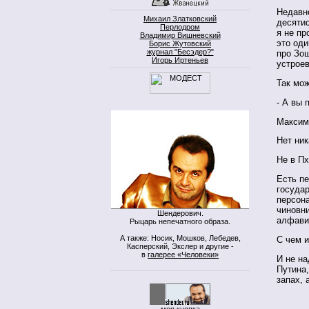
Недавн
Михаил Златковский
десятис
Перлодром
я не пр
Владимир Вишневский
это оди
Борис Жутовский
журнал "Бесэдер?"
про Зо
Игорь Иртеньев
устроев
Так мо
- А вы 
Максим
Нет ни
Не в Пх
Есть п
государ
персона
чиновни
Шендерович.
алфав
Рыцарь непечатного образа.
А также: Носик, Мошков, Лебедев,
С чем и
Касперский, Экслер и другие -
в
галерее «Человеки»
И не на
Путина,
запах, а
моя кнопка