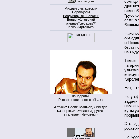
солнце"
драмати
Михаил Златковский
волшебн
Перлодром
"русско
Владимир Вишневский
Борис Жутовский
если в 
журнал "Бесэдер?"
бессмы
Игорь Иртеньев
Наконец
объеди
и Прох
были п
на буду
Только 
Гагарин
улыбчив
коммуни
Короле
Нет, - 
Шендерович.
Но у о
Рыцарь непечатного образа.
задачи,
намагн
А также: Носик, Мошков, Лебедев,
культур
Касперский, Экслер и другие -
в
галерее «Человеки»
прорыв
Этот зд
россиян
Не буде
моя кнопка