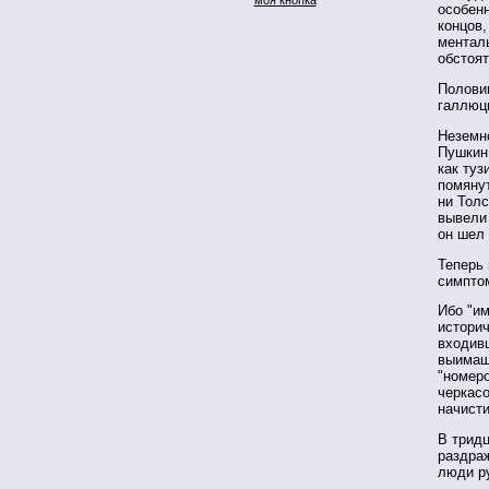
особенн
концов,
ментал
обстоят
Полови
галлюци
Неземно
Пушкин,
как ту
помянут
ни Толс
вывели
он шел 
Теперь 
симпто
Ибо "и
историч
входивш
выимаша
"номеро
черкасо
начист
В трид
раздраж
люди р