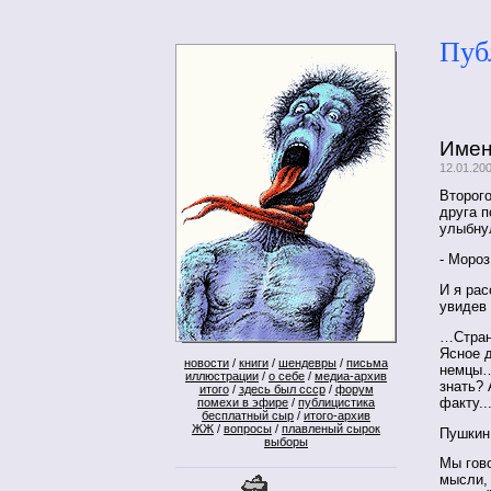
Пуб
Имен
12.01.20
Второго
друга 
улыбнул
- Мороз
И я рас
увидев 
…Странн
Ясное д
новости
/
книги
/
шендевры
/
письма
немцы… 
иллюстрации
/
о себе
/
медиа-архив
знать? 
итого
/
здесь был ссср
/
форум
факту..
помехи в эфире
/
публицистика
бесплатный сыр
/
итого-архив
ЖЖ
/
вопросы
/
плавленый сырок
Пушкин
выборы
Мы гово
мысли, 