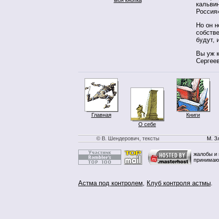
кальви
Россия»
Но он н
собств
будут, 
Вы уж к
Сергеев
Главная
Книги
О себе
© В. Шендерович, тексты
М. З
жалобы и 
принимаю
Астма под контролем
,
Клуб контроля астмы
.