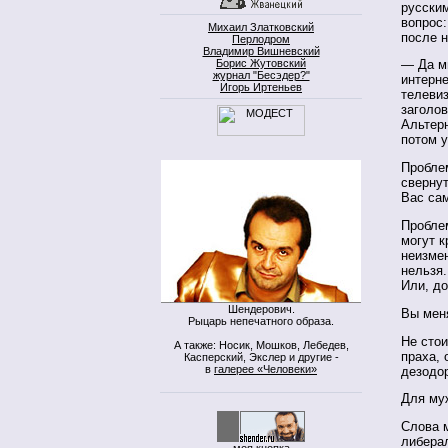
русским
вопрос:
Михаил Златковский
после 
Перлодром
Владимир Вишневский
Борис Жутовский
— Да мы
журнал "Бесэдер?"
интерне
Игорь Иртеньев
телеви
заголов
Альтерн
потом 
Проблем
свернут
Вас сам
Проблем
могут к
неизмен
нельзя
Или, д
Шендерович.
Вы мен
Рыцарь непечатного образа.
Не стои
А также: Носик, Мошков, Лебедев,
праха, 
Касперский, Экслер и другие -
в
галерее «Человеки»
дезодор
Для муж
Слова 
либера
моя кнопка