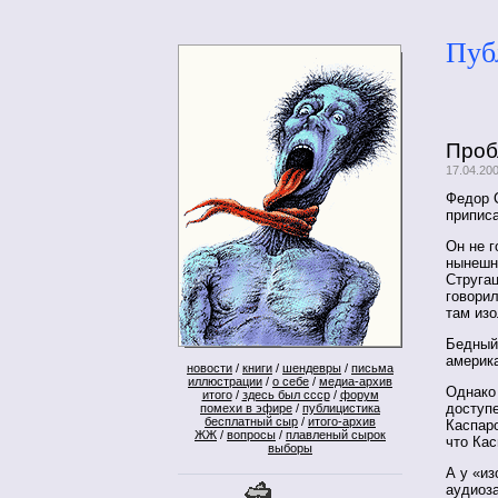
Пуб
Проб
17.04.20
Федор 
приписа
Он не г
нынешн
Стругац
говорил
там изо
Бедный
америк
новости
/
книги
/
шендевры
/
письма
иллюстрации
/
о себе
/
медиа-архив
Однако 
итого
/
здесь был ссср
/
форум
доступе
помехи в эфире
/
публицистика
бесплатный сыр
/
итого-архив
Каспаро
ЖЖ
/
вопросы
/
плавленый сырок
что Ка
выборы
А у «из
аудиоза