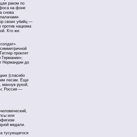
ящая раком по
афоса на фоне
а снова
 палачами-
ор своих убийц —
л против нацизма
ой. Кто же
 солдат».
т симметричной
 Гитлер проклят
я Германии»;
т Нормандии до
цких (спасибо
шим лесам. Еще
, махнув рукой,
н; Россия —
 человеческий,
опсы или
офигизм
одной медали.
па тусующегося