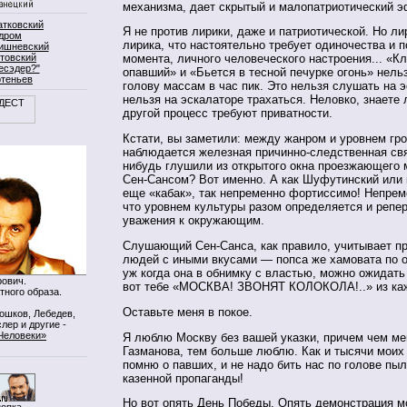
механизма, дает скрытый и малопатриотический э
атковский
Я не против лирики, даже и патриотической. Но лир
дром
лирика, что настоятельно требует одиночества и 
ишневский
товский
момента, личного человеческого настроения... «К
есэдер?"
опавший» и «Бьется в тесной печурке огонь» нель
ртеньев
голову массам в час пик. Это нельзя слушать на э
нельзя на эскалаторе трахаться. Неловко, знаете л
другой процесс требуют приватности.
Кстати, вы заметили: между жанром и уровнем гр
наблюдается железная причинно-следственная свя
нибудь глушили из открытого окна проезжающего
Сен-Сансом? Вот именно. А как Шуфутинский или 
еще «кабак», так непременно фортиссимо! Непре
что уровнем культуры разом определяется и репер
уважения к окружающим.
Слушающий Сен-Санса, как правило, учитывает п
людей с иными вкусами — попса же хамовата по 
уж когда она в обнимку с властью, можно ожидать
ович.
вот тебе «МОСКВА! ЗВОНЯТ КОЛОКОЛА!..» из ка
тного образа.
Оставьте меня в покое.
Мошков, Лебедев,
лер и другие -
Человеки»
Я люблю Москву без вашей указки, причем чем ме
Газманова, тем больше люб­лю. Как и тысячи моих
помню о павших, и не надо бить нас по голове п
казенной пропаганды!
Но вот опять День Победы. Опять демонст­рация 
нопка