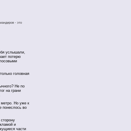
мандиров - это
тебя услышали,
чает потерю
олосовыми
только головная
ычного? Не по
ог на грани
…
 метро. Но уже к
е понеслось во
 сторону
екламой и
ижущиеся части