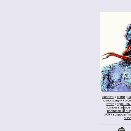
новости
/
книги
/
ш
иллюстрации
/
о с
итого
/
здесь бы
помехи в эфире
бесплатный сы
ЖЖ
/
вопросы
/
п
выб