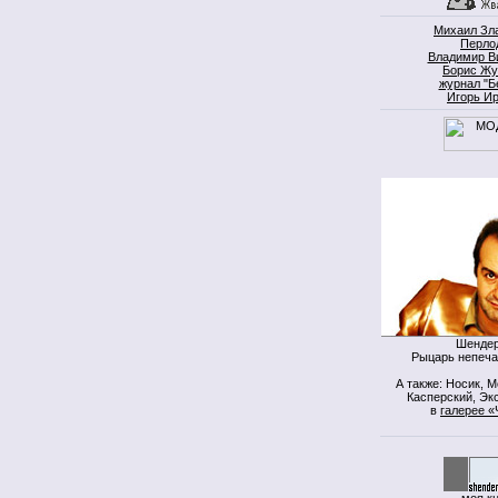
Михаил Зл
Перло
Владимир В
Борис Жу
журнал "Б
Игорь И
Шендер
Рыцарь непеча
А также: Носик, 
Касперский, Экс
в
галерее «
моя к