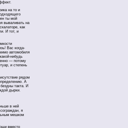
ффект.
ика на то и
подходящего
лен ты мой
зя вываливать на
скалаторе, как
и. И тот, и
омкости
зь! Вас когда-
 мимо автомобиля
какой-нибудь
менно — потому
туар, и степень
рисутствие рядом
определению. А
 бездны такта. И
ждой дырки.
ньше в ней
 сограждан, я
ыльным мешком
мощи вместо