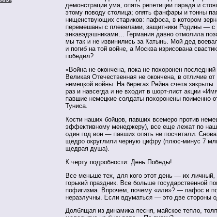
демонстрации ума, опять репетиции парада и сто
этому поводу столица; опять фанфары и тонны п
нищенствующих стариков: пафоса, в котором зерн
перемешаны с плевелами, защитники Родины — с
энкавэдэшниками… Германия давно отмолила поз
мы так и не извинились за Катынь. Мой дед воева
и погиб на той войне, а Москва изрисована свастик
победил?
«Война не окончена, пока не похоронен пос­ледний
Великая Отечественная не окончена, в отличие о
немецкой войны. На берегах Рейна счета закрыты.
раз и навсегда и не входит в шорт-лист акции «Им
павшие немецкие солдаты похоронены поименно о
Туниса.
Кости наших бойцов, павших всемеро против неме
эффективному менеджеру), все еще лежат по на
один год вон — павших опять не посчитали. Снова
щедро округлили черную цифру (плюс-минус 7 мл
щедрая душа).
К черту подробности: День Победы!
Все меньше тех, для кого этот день — их личный,
горький праздник. Все больше государственной п
пофигизма. Впрочем, почему «или»? — пафос и п
неразлучны. Если вдуматься — это две стороны 
Долбящая из динамика песня, майское тепло, тол