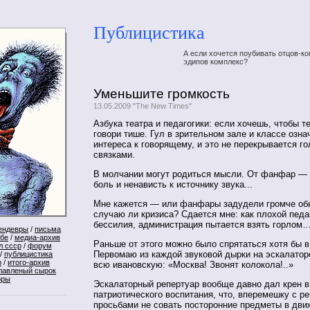
Публицистика
А если хочется поубивать отцов-ко
эдипов комплекс?
Уменьшите громкость
13.05.2009 "The New Times"
Азбука театра и педагогики: если хочешь, чтобы 
говори тише. Гул в зрительном зале и классе озна
интереса к говорящему, и это не перекрывается г
связками.
В молчании могут родиться мысли. От фанфар — 
боль и ненависть к источнику звука...
Мне кажется — или фанфары задудели громче об
случаю ли кризиса? Сдается мне: как плохой педаг
бессилия, администрация пытается взять горлом
ендевры
/
письма
ебе
/
медиа-архив
Раньше от этого можно было спрятаться хотя бы в
л ссср
/
форум
Первомаю из каждой звуковой дырки на эскалатор
/
публицистика
р
/
итого-архив
всю ивановскую: «Москва! Звонят колокола!..»
лавленый сырок
оры
Эскалаторный репертуар вообще давно дал крен в
патриотического воспитания, что, вперемешку с р
просьбами не совать посторонние предметы в дв