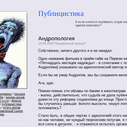
Публицистика
А если хочется поубивать отцов-ко
эдипов комплекс?
Андропология
19.06.2009 "Ежедневный журнал"
Собственно, ничего другого я и не ожидал:
Одно название фильма в прайм-тайм на Первом ка
<Пятнадцать месяцев надежды> - в сочетании с п
Андропова) указывало на идеологический вектор я
Если бы не умер Андропов, мы бы сохранили вел
Ага, щас.
Помню-помню эти облавы по баням и кинотеатрам 
ендевры
/
письма
- жалко, действительно, что судьба не дала лубя
ебе
/
медиа-архив
довести эту реформу социализма до конца: Просто
л ссср
/
форум
бы случилось раньше: болото высохло, чешуя лоп
/
публицистика
поломались?
р
/
итого-архив
лавленый сырок
оры
Стало быть, в общих чертах с идеологией этого ки
но как человек, не чуждый творческим потугам, я 
вся сила в деталях, - и отважился испытать орган