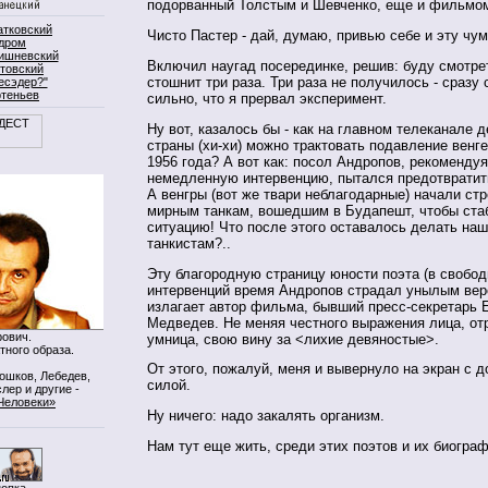
подорванный Толстым и Шевченко, еще и фильмом
атковский
Чисто Пастер - дай, думаю, привью себе и эту чум
дром
ишневский
Включил наугад посерединке, решив: буду смотрет
товский
стошнит три раза. Три раза не получилось - сразу
есэдер?"
ртеньев
сильно, что я прервал эксперимент.
Ну вот, казалось бы - как на главном телеканале 
страны (хи-хи) можно трактовать подавление венг
1956 года? А вот как: посол Андропов, рекоменду
немедленную интервенцию, пытался предотвратит
А венгры (вот же твари неблагодарные) начали ст
мирным танкам, вошедшим в Будапешт, чтобы ста
ситуацию! Что после этого оставалось делать на
танкистам?..
Эту благородную страницу юности поэта (в свобод
интервенций время Андропов страдал унылым вер
излагает автор фильма, бывший пресс-секретарь 
Медведев. Не меняя честного выражения лица, от
ович.
умница, свою вину за <лихие девяностые>.
тного образа.
От этого, пожалуй, меня и вывернуло на экран с 
Мошков, Лебедев,
силой.
лер и другие -
Человеки»
Ну ничего: надо закалять организм.
Нам тут еще жить, среди этих поэтов и их биограф
нопка