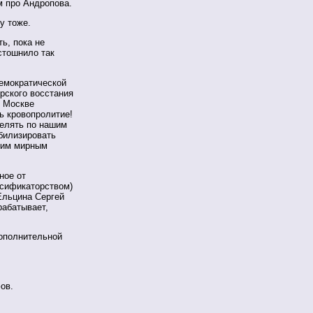
 про Андропова.
у тоже.
ь, пока не
 стошнило так
демократической
ерского восстания
я Москве
ь кровопролитие!
релять по нашим
билизировать
шим мирным
ное от
сификаторством)
Ельцина Сергей
рабатывает,
дополнительной
ов.