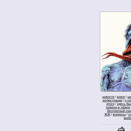
новости
/
книги
/
ш
иллюстрации
/
о с
итого
/
здесь бы
помехи в эфире
бесплатный сы
ЖЖ
/
вопросы
/
п
выб