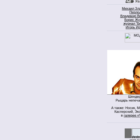
Михаил Зл
Перло
Владимир В
Борис Жу
журнал "Б
Игорь И
Шендер
Рыцарь непеча
А также: Носик, 
Касперский, Экс
в
галерее «
моя к