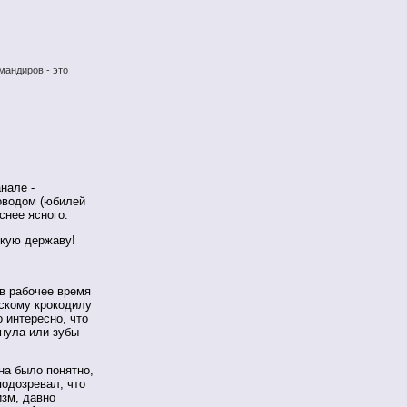
мандиров - это
нале -
оводом (юбилей
снее ясного.
икую державу!
в рабочее время
нскому крокодилу
 интересно, что
нула или зубы
на было понятно,
подозревал, что
изм, давно