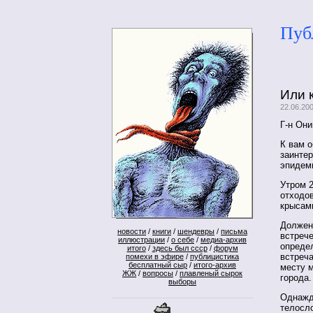
Пуб
Или 
22.06.20
Г-н Он
К вам 
заинтер
эпидем
Утром 
отходов
крысами
Должен 
новости
/
книги
/
шендевры
/
письма
встреч
иллюстрации
/
о себе
/
медиа-архив
опреде
итого
/
здесь был ссср
/
форум
встреча
помехи в эфире
/
публицистика
бесплатный сыр
/
итого-архив
месту м
ЖЖ
/
вопросы
/
плавленый сырок
города.
выборы
Однажд
телосл