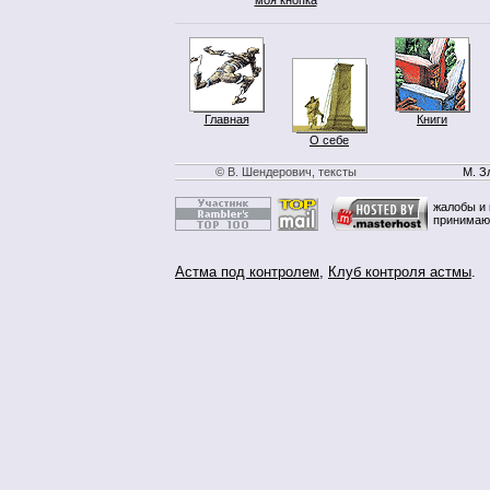
Главная
Книги
О себе
© В. Шендерович, тексты
М. З
жалобы и 
принимаю
Астма под контролем
,
Клуб контроля астмы
.