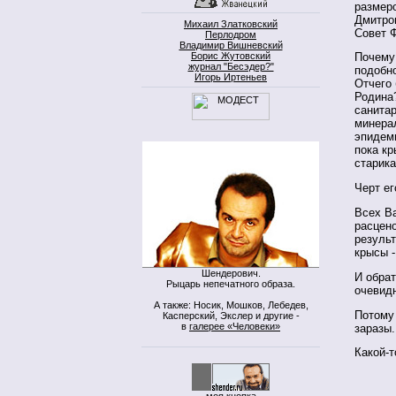
размер
Дмитров
Михаил Златковский
Совет Ф
Перлодром
Владимир Вишневский
Борис Жутовский
Почему 
журнал "Бесэдер?"
подобно
Игорь Иртеньев
Отчего 
Родина
санитар
минерал
эпидем
пока кр
старик
Черт ег
Всех Ва
расцено
резуль
крысы -
Шендерович.
И обра
Рыцарь непечатного образа.
очевидн
А также: Носик, Мошков, Лебедев,
Потому
Касперский, Экслер и другие -
в
галерее «Человеки»
заразы.
Какой-т
моя кнопка