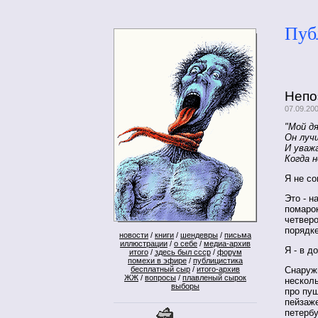
Пуб
Непо
07.09.20
"Мой д
Он луч
И уваж
Когда 
Я не со
Это - н
помаро
четверо
порядк
новости
/
книги
/
шендевры
/
письма
иллюстрации
/
о себе
/
медиа-архив
Я - в д
итого
/
здесь был ссср
/
форум
помехи в эфире
/
публицистика
Снаружи
бесплатный сыр
/
итого-архив
ЖЖ
/
вопросы
/
плавленый сырок
несколь
выборы
про пуш
пейзаж
петербу