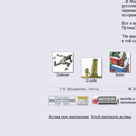
…В Мол
русски
перемен
по-пре
Вот и в
Путина
"Не вер
в той с
Главная
Книги
О себе
© В. Шендерович, тексты
М. З
жалобы и 
принимаю
Астма под контролем
,
Клуб контроля астмы
.