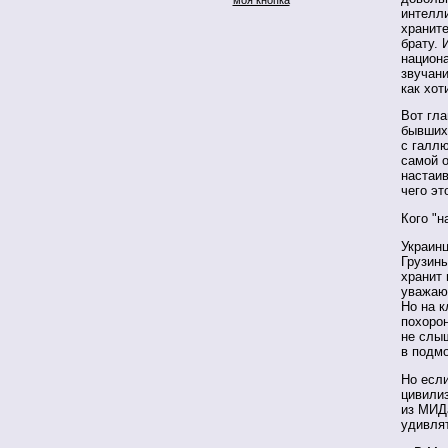
интелли
храните
брату. 
национ
звучани
как хот
Вот гла
бывших
с галл
самой 
настаив
чего эт
Кого "н
Украинц
Грузин
хранит 
уважаю
Но на 
похорон
не слыш
в подм
Но есл
цивилиз
из МИДа
удивля