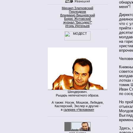
обнаруж
меня"!
Михаил Златковский
Перлодром
Директ
Владимир Вишневский
Борис Жутовский
девянос
журнал "Бесэдер?"
что с у
Игорь Иртеньев
прийти 
десяти
молдав
на гор
христиа
впроче
Человек
Книжны
советск
молдав
лотках
томик Ш
Иван С
Шендерович.
по сосе
Рыцарь непечатного образа.
Но прой
А также: Носик, Мошков, Лебедев,
Касперский, Экслер и другие -
отъеха
в
галерее «Человеки»
Молдова
Выгляди
времена
Здесь, 
доволь
моя кнопка