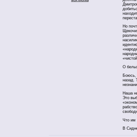
Дмитров
добитьс
находи
переста
Но почт
Щекочи
различи
насили
иденти
«народе
народни
«чистой
О белых
Боюсь,
назад.
незнани
Наша н
Это вы
«эконо
рабство
свобод
Что им 
В Сидн