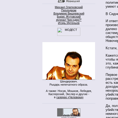
политик
умеют и
Михаил Златковский
Перлодром
В Сидне
Владимир Вишневский
Борис Жутовский
журнал "Бесэдер?"
И ответ
Игорь Иртеньев
произво
далеко 
систему
общест
Новоче
Кстати,
Кажется
чтобы я
это, ка
глубин
Первое
расстре
Шендерович.
есть ка
Рыцарь непечатного образа.
доходил
нехоро
А также: Носик, Мошков, Лебедев,
Касперский, Экслер и другие -
убийст
в
галерее «Человеки»
поправк
Да, пол
убийст
немного
десята
моя кнопка