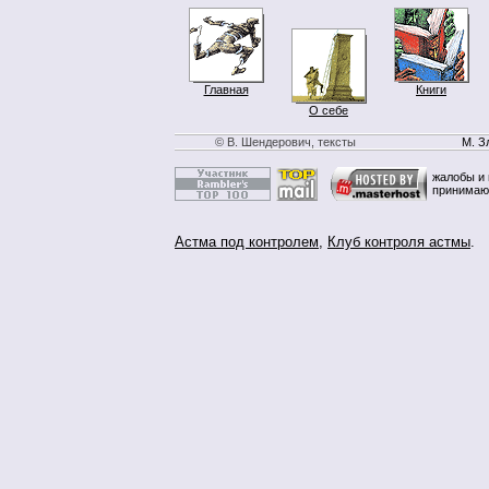
Главная
Книги
О себе
© В. Шендерович, тексты
М. З
жалобы и 
принимаю
Астма под контролем
,
Клуб контроля астмы
.