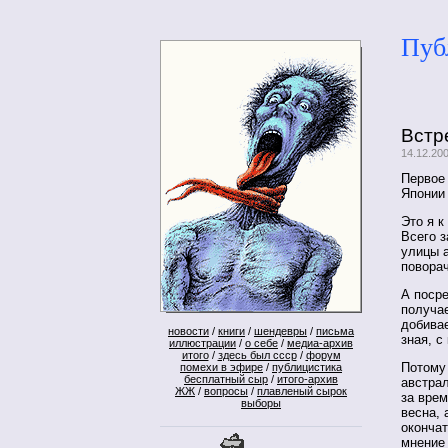
Пуб
Встр
14.12.20
Первое
Японии 
Это я к
Всего з
улицы 
поворач
А посре
получа
добива
новости
/
книги
/
шендевры
/
письма
зная, с
иллюстрации
/
о себе
/
медиа-архив
итого
/
здесь был ссср
/
форум
Потому 
помехи в эфире
/
публицистика
бесплатный сыр
/
итого-архив
австрал
ЖЖ
/
вопросы
/
плавленый сырок
за врем
выборы
весна, 
окончат
мнение