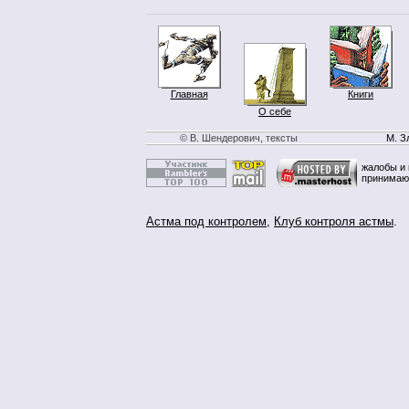
Главная
Книги
О себе
© В. Шендерович, тексты
М. З
жалобы и 
принимаю
Астма под контролем
,
Клуб контроля астмы
.