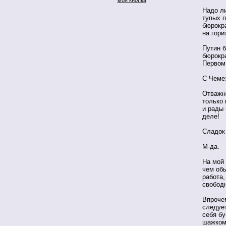
Надо ли
тупых п
бюрокра
на гори
Путин б
бюрокра
Первом
С Чемез
Отважн
только 
и рады 
деле!
Сладок
М-да.
На мой 
чем об
работа,
свобод
Впрочем
следуе
себя бу
шажком