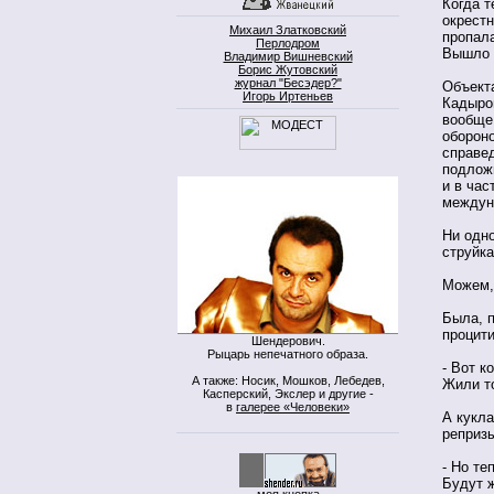
Когда т
окрестн
Михаил Златковский
пропал
Перлодром
Вышло «
Владимир Вишневский
Борис Жутовский
журнал "Бесэдер?"
Объект
Игорь Иртеньев
Кадыро
вообще
оборон
справе
подлож
и в час
междун
Ни одно
струйка
Можем, 
Была, п
процити
Шендерович.
Рыцарь непечатного образа.
- Вот к
А также: Носик, Мошков, Лебедев,
Жили т
Касперский, Экслер и другие -
в
галерее «Человеки»
А кукла
реприз
- Но те
Будут ж
моя кнопка