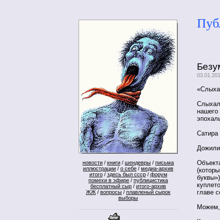
Пуб
Безу
03.01.20
«Слыхал
Слыхал
нашего 
эпохал
Сатира 
Дожили
Объект
новости
/
книги
/
шендевры
/
письма
иллюстрации
/
о себе
/
медиа-архив
(которы
итого
/
здесь был ссср
/
форум
буквы»
помехи в эфире
/
публицистика
куплет
бесплатный сыр
/
итого-архив
главе с
ЖЖ
/
вопросы
/
плавленый сырок
выборы
Можем, 