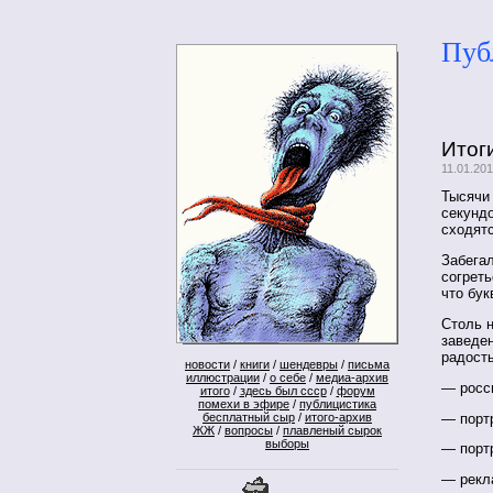
Пуб
Итог
11.01.20
Тысячи 
секундо
сходят
Забегал
согреть
что бук
Столь н
заведе
радость
новости
/
книги
/
шендевры
/
письма
иллюстрации
/
о себе
/
медиа-архив
— росс
итого
/
здесь был ссср
/
форум
помехи в эфире
/
публицистика
— порт
бесплатный сыр
/
итого-архив
ЖЖ
/
вопросы
/
плавленый сырок
выборы
— портр
— рекл