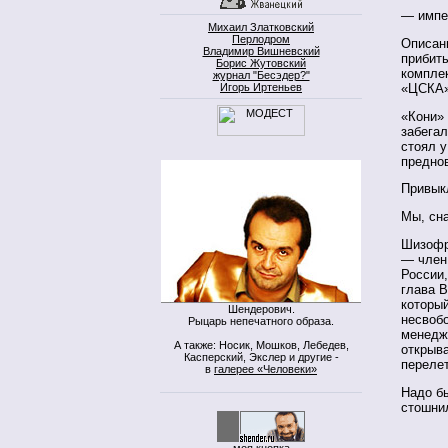
— импе
Михаил Златковский
Перлодром
Описан
Владимир Вишневский
прибит
Борис Жутовский
комплек
журнал "Бесэдер?"
Игорь Иртеньев
«ЦСКА
«Кони» 
забегал
стоял у
преднов
Привык
Мы, сна
Шизофр
— член
России,
глава В
которы
Шендерович.
несвоб
Рыцарь непечатного образа.
менедж
А также: Носик, Мошков, Лебедев,
открыв
Касперский, Экслер и другие -
переле
в
галерее «Человеки»
Надо б
стошнил
моя кнопка