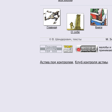
Главная
Книги
О себе
© В. Шендерович, тексты
М. З
жалобы и 
принимаю
Астма под контролем
,
Клуб контроля астмы
.