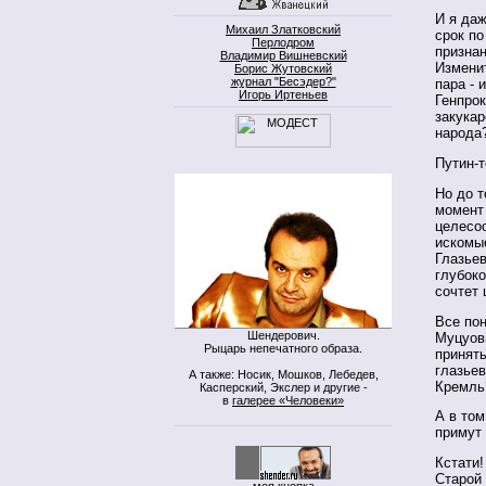
И я даж
Михаил Златковский
срок по
Перлодром
признан
Владимир Вишневский
Измени
Борис Жутовский
журнал "Бесэдер?"
пара - 
Игорь Иртеньев
Генпрок
закукар
народа
Путин-т
Но до т
момент 
целесоо
искомы
Глазьев
глубок
сочтет
Все по
Шендерович.
Муцуовн
Рыцарь непечатного образа.
принять
глазьев
А также: Носик, Мошков, Лебедев,
Кремль
Касперский, Экслер и другие -
в
галерее «Человеки»
А в том
примут
Кстати!
Старой
моя кнопка