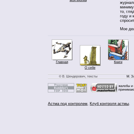
журнали
миниму
то, гля
году и 
спросит
Мое де
Главная
Книги
О себе
© В. Шендерович, тексты
М. З
жалобы и 
принимаю
Астма под контролем
,
Клуб контроля астмы
.