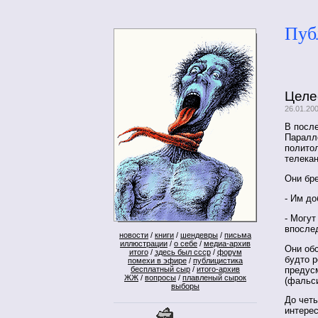
Пуб
Целе
26.01.200
В посл
Паралл
полито
телекан
Они бр
- Им до
- Могут
впосле
новости
/
книги
/
шендевры
/
письма
иллюстрации
/
о себе
/
медиа-архив
Они об
итого
/
здесь был ссср
/
форум
будто р
помехи в эфире
/
публицистика
предус
бесплатный сыр
/
итого-архив
ЖЖ
/
вопросы
/
плавленый сырок
(фальс
выборы
До чет
интерес