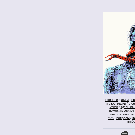
новости
/
книги
/
ш
иллюстрации
/
о с
итого
/
здесь бы
помехи в эфире
бесплатный сы
ЖЖ
/
вопросы
/
п
выб