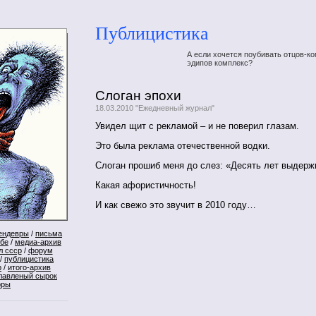
Публицистика
А если хочется поубивать отцов-ко
эдипов комплекс?
Слоган эпохи
18.03.2010 "Ежедневный журнал"
Увидел щит с рекламой – и не поверил глазам.
Это была реклама отечественной водки.
Слоган прошиб меня до слез: «Десять лет выдерж
Какая афористичность!
И как свежо это звучит в 2010 году…
ендевры
/
письма
ебе
/
медиа-архив
л ссср
/
форум
/
публицистика
р
/
итого-архив
лавленый сырок
оры