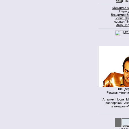
Михаил Зл
Перло
Владимир В
Борис Жу
журнал "Б
Игорь И
Шендер
Рыцарь непеча
А также: Носик, 
Касперский, Экс
в
галерее «
моя к