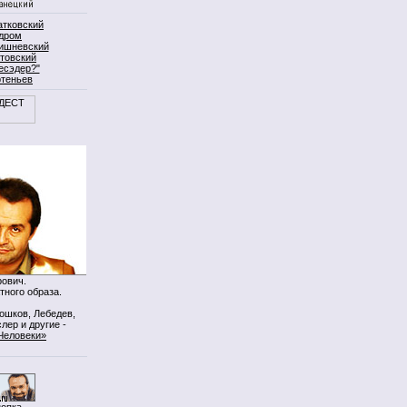
атковский
дром
ишневский
товский
есэдер?"
ртеньев
ович.
тного образа.
Мошков, Лебедев,
лер и другие -
Человеки»
нопка