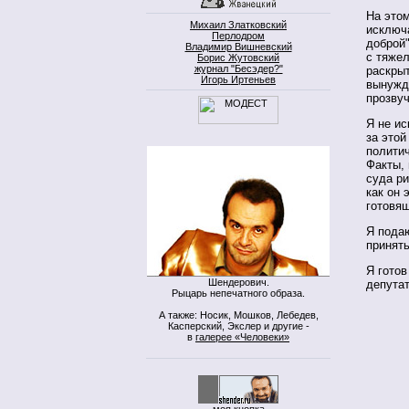
На этом
Михаил Златковский
исключа
Перлодром
доброй"
Владимир Вишневский
с тяжел
Борис Жутовский
журнал "Бесэдер?"
раскры
Игорь Иртеньев
вынужда
прозвуч
Я не ис
за этой
политич
Факты, 
суда ри
как он 
готовя
Я пода
принять
Я готов
Шендерович.
депута
Рыцарь непечатного образа.
А также: Носик, Мошков, Лебедев,
Касперский, Экслер и другие -
в
галерее «Человеки»
моя кнопка