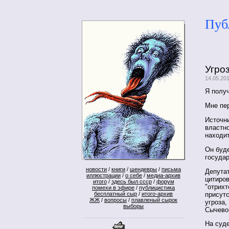
Пуб
Угро
14.05.20
Я полу
Мне пер
Источни
властн
находит
Он буде
государ
новости
/
книги
/
шендевры
/
письма
Депутат
иллюстрации
/
о себе
/
медиа-архив
цитиров
итого
/
здесь был ссср
/
форум
"отрихт
помехи в эфире
/
публицистика
присутс
бесплатный сыр
/
итого-архив
ЖЖ
/
вопросы
/
плавленый сырок
угроза,
выборы
Сычево
На суд