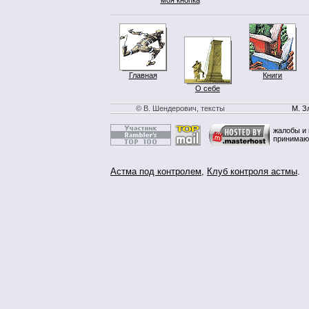
Главная
Книги
О себе
© В. Шендерович, тексты
М. З
жалобы и 
принимаю
Астма под контролем
,
Клуб контроля астмы
.