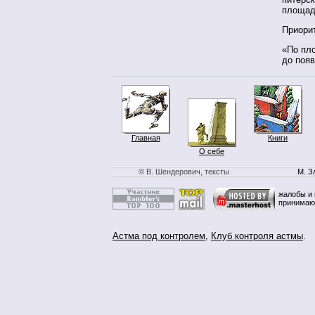
площади
Приорит
«По пло
до появ
Главная
Книги
О себе
© В. Шендерович, тексты
М. З
жалобы и 
принимаю
Астма под контролем
,
Клуб контроля астмы
.