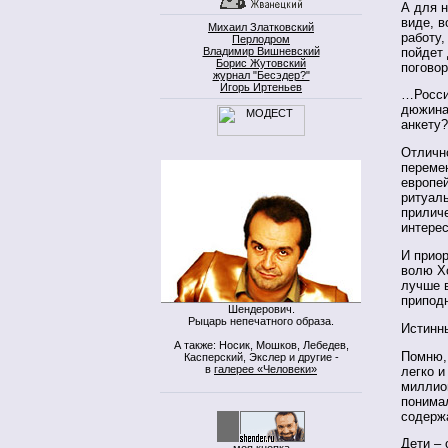
А для н
виде, в
Михаил Златковский
работу,
Перлодром
пойдет 
Владимир Вишневский
Борис Жутовский
поговор
журнал "Бесэдер?"
Игорь Иртеньев
…Росси
дюжина 
анкету
Отлично
перемен
европе
ритуаль
приличе
интерес
И приор
волю Хо
лучше в
припод
Шендерович.
Рыцарь непечатного образа.
Истинны
А также: Носик, Мошков, Лебедев,
Помню,
Касперский, Экслер и другие -
в
галерее «Человеки»
легко и
миллио
понимал
содерж
Дети – 
моя кнопка