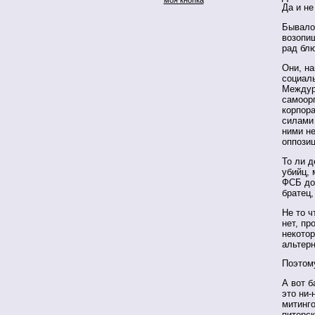
Да и не
Бывало,
возопиш
рад блю
Они, на
социаль
Междур
самоор
корпор
силами 
ними не
оппозиц
То ли 
убийц,
ФСБ до 
братец,
Не то 
нет, пр
некотор
альтерн
Поэтом
А вот б
это ни-
митинго
питерс