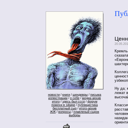
Пуб
Ценн
20.05.20
Кремль
сказал
«Еврон
шахте
Коллега
ценност
узбеко
Ну да;
лежат в
новости
/
книги
/
шендевры
/
письма
высоча
иллюстрации
/
о себе
/
медиа-архив
итого
/
здесь был ссср
/
форум
Классич
помехи в эфире
/
публицистика
бесплатный сыр
/
итого-архив
расстав
ЖЖ
/
вопросы
/
плавленый сырок
человек
выборы
назида
ориент