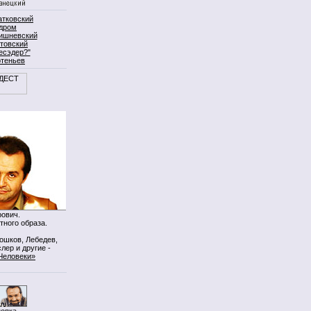
атковский
дром
ишневский
товский
есэдер?"
ртеньев
ович.
тного образа.
Мошков, Лебедев,
лер и другие -
Человеки»
нопка