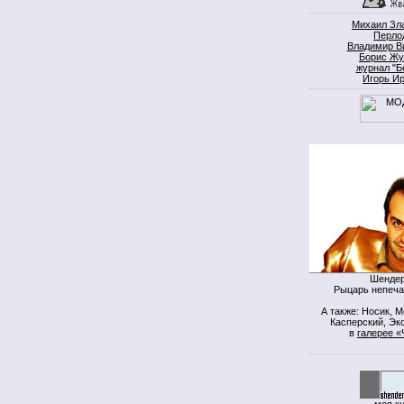
Михаил Зл
Перло
Владимир В
Борис Жу
журнал "Б
Игорь И
Шендер
Рыцарь непеча
А также: Носик, 
Касперский, Экс
в
галерее «
моя к