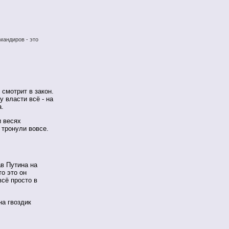
мандиров - это
 смотрит в закон.
у власти всё - на
а.
и весях
 тронули вовсе.
в Путина на
то это он
всё просто в
на гвоздик