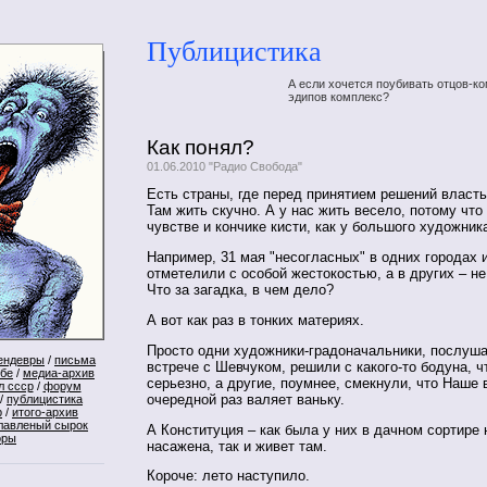
Публицистика
А если хочется поубивать отцов-ко
эдипов комплекс?
Как понял?
01.06.2010 "Радио Свобода"
Есть страны, где перед принятием решений власть
Там жить скучно. А у нас жить весело, потому что 
чувстве и кончике кисти, как у большого художник
Например, 31 мая "несогласных" в одних городах 
отметелили с особой жестокостью, а в других – не
Что за загадка, в чем дело?
А вот как раз в тонких материях.
Просто одни художники-градоначальники, послуша
ендевры
/
письма
встрече с Шевчуком, решили с какого-то бодуна, ч
ебе
/
медиа-архив
серьезно, а другие, поумнее, смекнули, что Наше 
л ссср
/
форум
очередной раз валяет ваньку.
/
публицистика
р
/
итого-архив
лавленый сырок
А Конституция – как была у них в дачном сортире 
оры
насажена, так и живет там.
Короче: лето наступило.