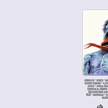
новости
/
книги
/
ш
иллюстрации
/
о с
итого
/
здесь бы
помехи в эфире
бесплатный сы
ЖЖ
/
вопросы
/
п
выб