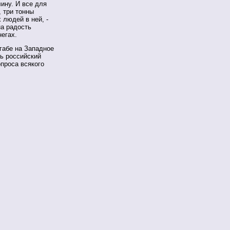
ину. И все для
, три тонны
 людей в ней, -
на радость
егах.
габе на Западное
ь российский
опроса всякого