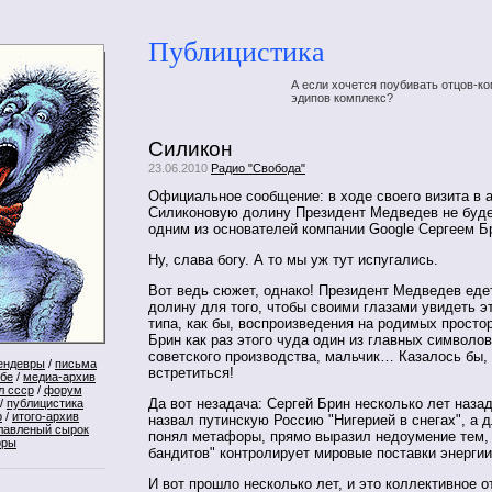
Публицистика
А если хочется поубивать отцов-ко
эдипов комплекс?
Силикон
23.06.2010
Радио "Свобода"
Официальное сообщение: в ходе своего визита в 
Силиконовую долину Президент Медведев не буде
одним из основателей компании Google Сергеем Б
Ну, слава богу. А то мы уж тут испугались.
Вот ведь сюжет, однако! Президент Медведев еде
долину для того, чтобы своими глазами увидеть эт
типа, как бы, воспроизведения на родимых просто
Брин как раз этого чуда один из главных cимволо
советского производства, мальчик… Казалось бы,
ендевры
/
письма
встретиться!
ебе
/
медиа-архив
л ссср
/
форум
Да вот незадача: Сергей Брин несколько лет наза
/
публицистика
р
/
итого-архив
назвал путинскую Россию "Нигерией в снегах", а дл
лавленый сырок
понял метафоры, прямо выразил недоумение тем, 
оры
бандитов" контролирует мировые поставки энергии
И вот прошло несколько лет, и это коллективное 