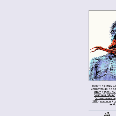
новости
/
книги
/
ш
иллюстрации
/
о с
итого
/
здесь бы
помехи в эфире
бесплатный сы
ЖЖ
/
вопросы
/
п
выб