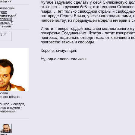
мугабе задумало сделать у себя Силиконовую дол
этого есть - грузовик бабла, сто гектаров Сколково
атковский
пиара… Нет только свободной страны и свободных
дром
вот вроде Сергея Брина, увезенного родителями, 
ишневский
товский
человечеству, из предыдущей модели нигерии в сн
есэдер?"
ртеньев
И летит теперь гордый посланец коллективного му
побережье Соединенных Штатов - летит изображат
прогресс, тщательно отводя глаза от ключевого в
прогресса: закона и свободы.
Короче, симуляция.
Ну, одно слово: силикон.
ович.
тного образа.
Мошков, Лебедев,
лер и другие -
Человеки»
нопка