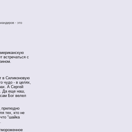
мандиров - это
американскую
т встречаться с
рином.
т в Силиконовую
о чудо - в целях,
рах. А Сергей
в. Да еще наш,
 сам Бог велел
д прилюдно
я тех, кто не
что "шайка
.
отмороженное