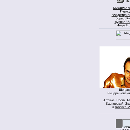
Михаил Зл
Перло
Владимир В
Борис Жу
журнал "Б
Игорь И
Шендер
Рыцарь непеча
А также: Носик, 
Касперский, Экс
в
галерее «
моя к