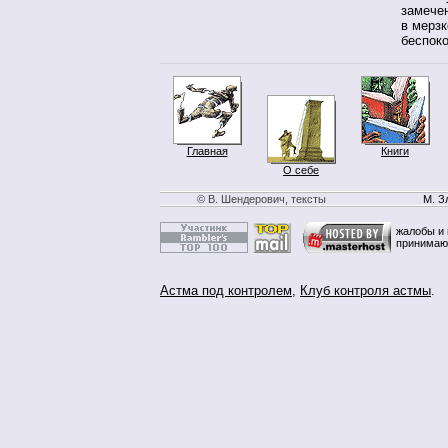
замече
в мерз
беспоко
Главная
Книги
О себе
© В. Шендерович, тексты
М. З
жалобы и 
принимаю
Астма под контролем
,
Клуб контроля астмы
.