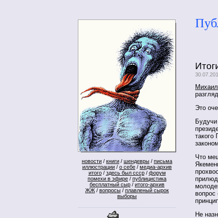
Пуб
Итог
30.07.20
Михаил
разгля
Это оче
Будучи
президе
такого 
законом
Что ме
новости
/
книги
/
шендевры
/
письма
Якемен
иллюстрации
/
о себе
/
медиа-архив
прохвос
итого
/
здесь был ссср
/
форум
прилюд
помехи в эфире
/
публицистика
бесплатный сыр
/
итого-архив
молоде
ЖЖ
/
вопросы
/
плавленый сырок
вопрос 
выборы
принци
Не назн