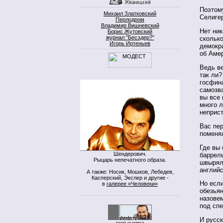
Поэтому
Михаил Златковский
Селиге
Перлодром
Владимир Вишневский
Нет ник
Борис Жутовский
журнал "Бесэдер?"
сколько
Игорь Иртеньев
демокра
об Амер
Ведь ве
так ли
госфина
самозв
вы все 
много л
неприс
Вас пер
поменя
Где вы 
Шендерович.
баррель
Рыцарь непечатного образа.
швыряли
английс
А также: Носик, Мошков, Лебедев,
Касперский, Экслер и другие -
Но если
в
галерее «Человеки»
обезьян
назовем
под спе
И русс
моя кнопка