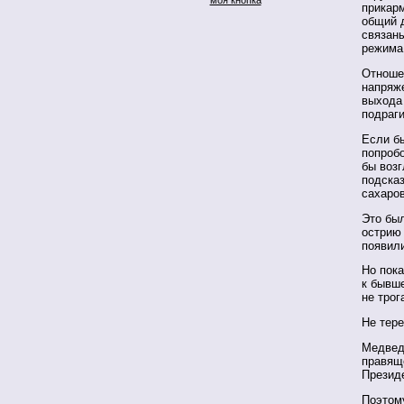
прикарм
общий 
связан
режима
Отноше
напряж
выхода 
подраги
Если б
попроб
бы возг
подска
сахаро
Это бы
острию 
появили
Но пок
к бывше
не трог
Не тере
Медведе
правящ
Презид
Поэтом