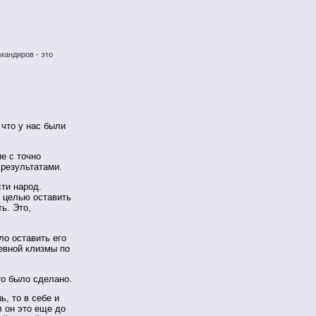
мандиров - это
 что у нас были
е с точно
результатами.
ти народ.
 целью оставить
ть. Это,
ло оставить его
евной клизмы по
то было сделано.
, то в себе и
л он это еще до