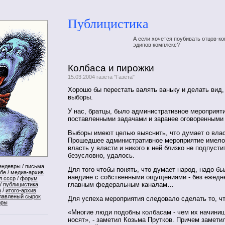
Публицистика
А если хочется поубивать отцов-ко
эдипов комплекс?
Колбаса и пирожки
15.03.2004 газета "Газета"
Хорошо бы перестать валять ваньку и делать вид,
выборы.
У нас, братцы, было административное мероприяти
поставленными задачами и заранее оговоренными 
Выборы имеют целью выяснить, что думает о влас
Прошедшее административное мероприятие имело
власть у власти и никого к ней близко не подпусти
безусловно, удалось.
ендевры
/
письма
Для того чтобы понять, что думает народ, надо бы
ебе
/
медиа-архив
наедине с собственными ощущениями - без ежедн
л ссср
/
форум
главным федеральным каналам…
/
публицистика
р
/
итого-архив
лавленый сырок
Для успеха мероприятия следовало сделать то, ч
оры
«Многие люди подобны колбасам - чем их начинишь
носят», - заметил Козьма Прутков. Причем замети