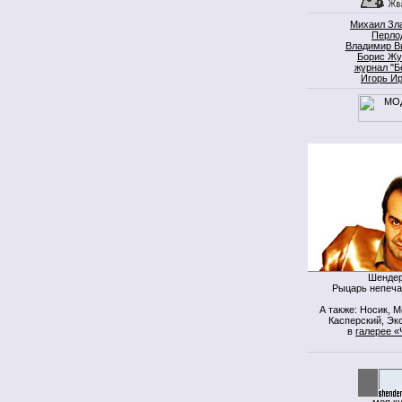
Михаил Зл
Перло
Владимир В
Борис Жу
журнал "Б
Игорь И
Шендер
Рыцарь непеча
А также: Носик, 
Касперский, Экс
в
галерее «
моя к