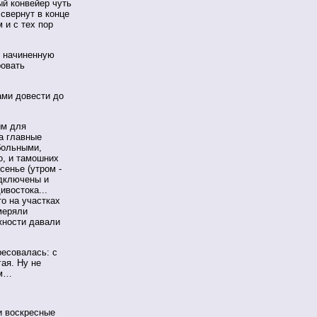
ый конвейер чуть
свернут в конце
 и с тех пор
ь начиненную
ровать
ами довести до
ым для
а главные
больными,
о, и тамошних
сенье (утром -
одключены и
ивостока...
о на участках
меряли
жности давали
ресовалась: с
ая. Ну не
ым…
и воскресные