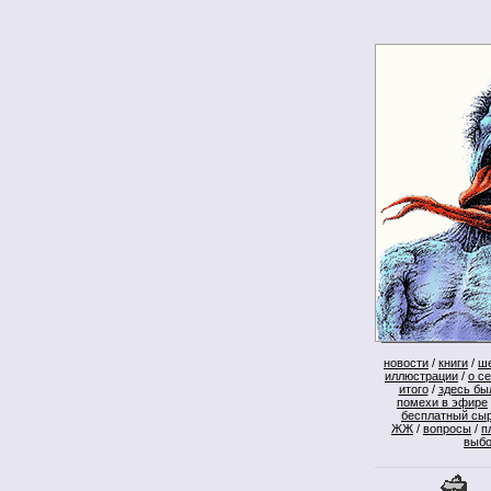
новости
/
книги
/
ш
иллюстрации
/
о с
итого
/
здесь бы
помехи в эфире
бесплатный сы
ЖЖ
/
вопросы
/
п
выб