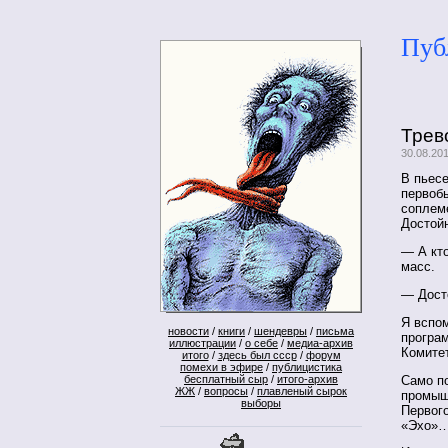
Пуб
Трев
30.08.20
В пьесе
первоб
соплем
Достой
— А кт
масс.
— Дост
Я вспом
новости
/
книги
/
шендевры
/
письма
програм
иллюстрации
/
о себе
/
медиа-архив
Комите
итого
/
здесь был ссср
/
форум
помехи в эфире
/
публицистика
Само по
бесплатный сыр
/
итого-архив
ЖЖ
/
вопросы
/
плавленый сырок
промыш
выборы
Первого
«Эхо»