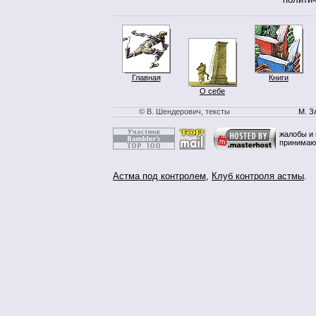
Главная
Книги
О себе
© В. Шендерович, тексты
М. З
жалобы и 
принимаю
Астма под контролем
,
Клуб контроля астмы
.