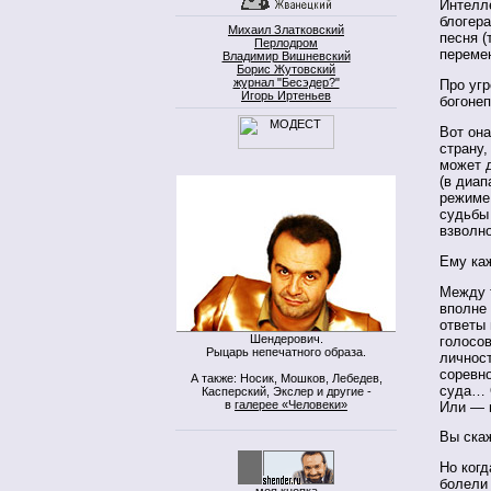
Интелле
блогера
Михаил Златковский
песня (
Перлодром
переме
Владимир Вишневский
Борис Жутовский
журнал "Бесэдер?"
Про угр
Игорь Иртеньев
богоне
Вот она
страну,
может 
(в диап
режиме 
судьбы 
взволно
Ему каж
Между т
вполне 
ответы 
Шендерович.
голосо
Рыцарь непечатного образа.
личнос
соревн
А также: Носик, Мошков, Лебедев,
суда… О
Касперский, Экслер и другие -
в
галерее «Человеки»
Или — в
Вы скаж
Но когд
болели 
моя кнопка