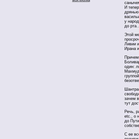
саныче
И тепе
дрянью 
василь
у наро
до рта
Этой м
просро
Ливии и
Ирана 
Причем 
Боливар
один: л
Махмуд
группой
безотв
Шантра
свобод
зачем 
тут дос
Речь, р
etc., о
до Пути
собстве
С ее вс
политич