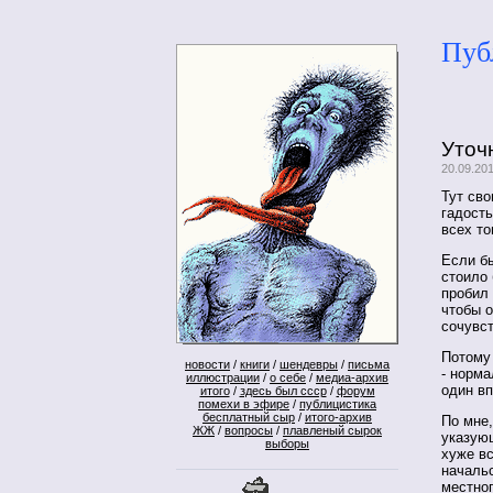
Пуб
Уточ
20.09.20
Тут сво
гадост
всех то
Если бы
стоило 
пробил 
чтобы 
сочувст
Потому 
новости
/
книги
/
шендевры
/
письма
- норма
иллюстрации
/
о себе
/
медиа-архив
один вп
итого
/
здесь был ссср
/
форум
помехи в эфире
/
публицистика
бесплатный сыр
/
итого-архив
По мне,
ЖЖ
/
вопросы
/
плавленый сырок
указующ
выборы
хуже вс
начальс
местног