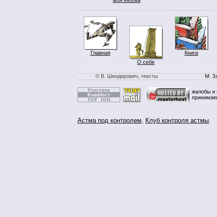
Главная
Книги
О себе
© В. Шендерович, тексты
М. З
жалобы и 
принимаю
Астма под контролем
,
Клуб контроля астмы
.