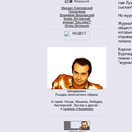
там Луж
сыскан!
Михаил Златковский
Перлодром
Но жур
Владимир Вишневский
Борис Жутовский
журнал "Бесэдер?"
Журнали
Игорь Иртеньев
обществ
которых
отрыван
лизали.
Короче
Бурлац
помню о
"журнал
Шендерович.
Рыцарь непечатного образа.
А также: Носик, Мошков, Лебедев,
Касперский, Экслер и другие -
в
галерее «Человеки»
моя кнопка