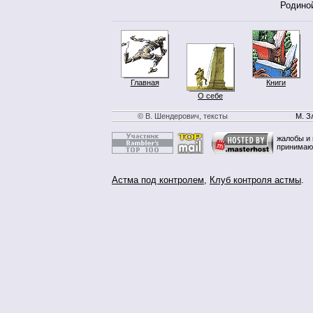
Родин
Главная
Книги
О себе
© В. Шендерович, тексты
М. З
жалобы и 
принимаю
Астма под контролем
,
Клуб контроля астмы
.