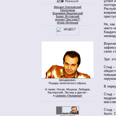
успел н
полтор
Михаил Златковский
Республ
Перлодром
воврем
Владимир Вишневский
престу
Борис Жутовский
журнал "Бесэдер?"
Игорь Иртеньев
Но, как
никто н
Кандел
неожид
Впрочем
зафикс
свою ст
Зря: эт
Стыд – 
общест
повыше
окружа
Шендерович.
Рыцарь непечатного образа.
В перв
А также: Носик, Мошков, Лебедев,
Касперский, Экслер и другие -
Стыд – 
в
галерее «Человеки»
мудрым
массов
Стыд – 
было: С
моя кнопка