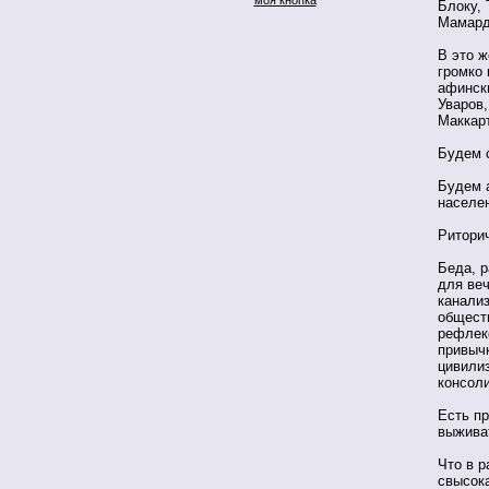
Блоку,
Мамар
В это ж
громко 
афинск
Уваров,
Маккар
Будем 
Будем 
населе
Ритори
Беда, р
для веч
канализ
обществ
рефлекс
привычк
цивили
консол
Есть п
выжива
Что в р
свысок