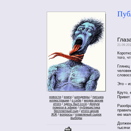
Пуб
Глаз
21.09.20
Коротко
того, 
Глянец
человек
словос
Это – и
Круто, 
Привет
новости
/
книги
/
шендевры
/
письма
иллюстрации
/
о себе
/
медиа-архив
итого
/
здесь был ссср
/
форум
Разобра
помехи в эфире
/
публицистика
правиль
бесплатный сыр
/
итого-архив
ею мало
ЖЖ
/
вопросы
/
плавленый сырок
выборы
Должен 
тысячи 