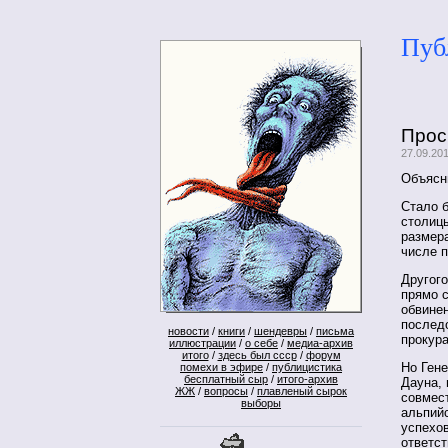
Пуб
Прос
27.09.20
Объясни
Стало 
столиц
размер
числе 
Другого
прямо 
обвинен
последо
новости
/
книги
/
шендевры
/
письма
прокура
иллюстрации
/
о себе
/
медиа-архив
итого
/
здесь был ссср
/
форум
Но Ген
помехи в эфире
/
публицистика
бесплатный сыр
/
итого-архив
Дауна, 
ЖЖ
/
вопросы
/
плавленый сырок
совмес
выборы
альпий
успехо
ответст