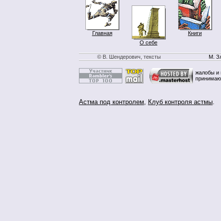
Главная
Книги
О себе
© В. Шендерович, тексты
М. З
жалобы и 
принимаю
Астма под контролем
,
Клуб контроля астмы
.