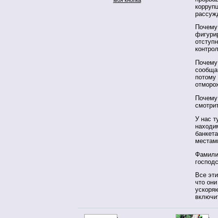
коррупц
рассужд
Почему 
фигури
отступн
контро
Почему
сообщаю
потому 
отморо
Почему 
смотри
У нас т
находим
банкета
местам
Фамили
господс
Все эти
что они
ускоря
включи