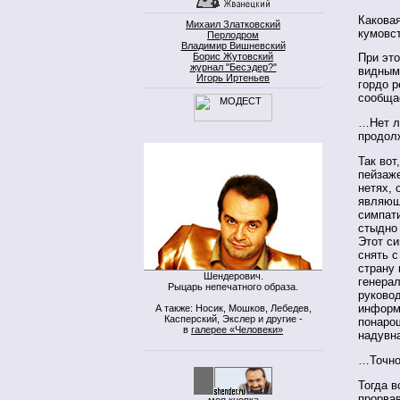
Каковая
Михаил Златковский
кумовст
Перлодром
Владимир Вишневский
Борис Жутовский
При это
журнал "Бесэдер?"
видным
Игорь Иртеньев
гордо р
сообща
…Нет ли
продол
Так вот
пейзаже
нетях, 
являющ
симпати
стыдно 
Этот си
снять с
страну 
Шендерович.
генера
Рыцарь непечатного образа.
руковод
информа
А также: Носик, Мошков, Лебедев,
Касперский, Экслер и другие -
понарош
в
галерее «Человеки»
надувна
…Точно
Тогда в
прорва
моя кнопка