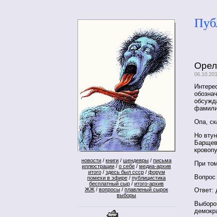
Пуб
Орел
06.10.20
Интере
обознач
обсужд
фамилия
Опа, ск
Но втун
Барщевс
кровопу
новости
/
книги
/
шендевры
/
письма
При том
иллюстрации
/
о себе
/
медиа-архив
итого
/
здесь был ссср
/
форум
Вопрос
помехи в эфире
/
публицистика
бесплатный сыр
/
итого-архив
ЖЖ
/
вопросы
/
плавленый сырок
Ответ: 
выборы
Выборов
демокра