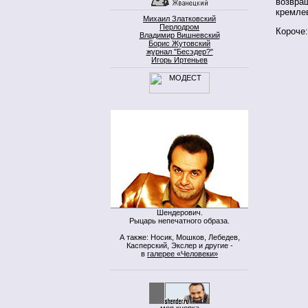
возвра
кремлев
Михаил Златковский
Перлодром
Короче:
Владимир Вишневский
Борис Жутовский
журнал "Бесэдер?"
Игорь Иртеньев
Шендерович.
Рыцарь непечатного образа.
А также: Носик, Мошков, Лебедев,
Касперский, Экслер и другие -
в
галерее «Человеки»
моя кнопка