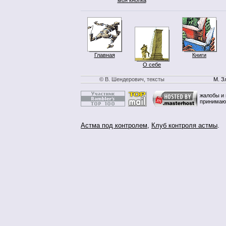
Главная
Книги
О себе
© В. Шендерович, тексты
М. З
жалобы и 
принимаю
Астма под контролем
,
Клуб контроля астмы
.