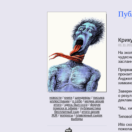
Пуб
Крик
01.11.20
На экол
чудесны
заслан
Прорвав
пронзи
Анджел
химкинс
Заверен
о резул
новости
/
книги
/
шендевры
/
письма
деклам
иллюстрации
/
о себе
/
медиа-архив
итого
/
здесь был ссср
/
форум
"Мы, х
помехи в эфире
/
публицистика
бесплатный сыр
/
итого-архив
ЖЖ
/
вопросы
/
плавленый сырок
Типовой
выборы
Ибо ско
пожелан