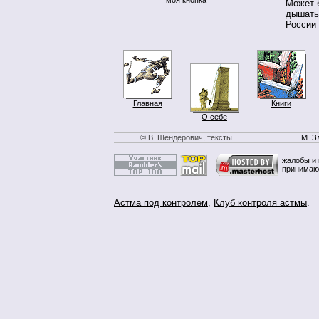
Может 
дышать
России
Главная
Книги
О себе
© В. Шендерович, тексты
М. З
жалобы и 
принимаю
Астма под контролем
,
Клуб контроля астмы
.