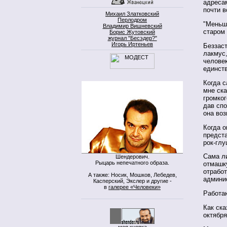
адресам
почти в
Михаил Златковский
Перлодром
"Меньше
Владимир Вишневский
старом 
Борис Жутовский
журнал "Бесэдер?"
Игорь Иртеньев
Беззас
лакмус,
человек
единст
Когда с
мне ска
громког
дав спо
она воз
Когда о
предста
рок-глу
Сама ли
Шендерович.
Рыцарь непечатного образа.
отмашку
отработ
А также: Носик, Мошков, Лебедев,
админис
Касперский, Экслер и другие -
в
галерее «Человеки»
Работа
Как ска
октябр
моя кнопка