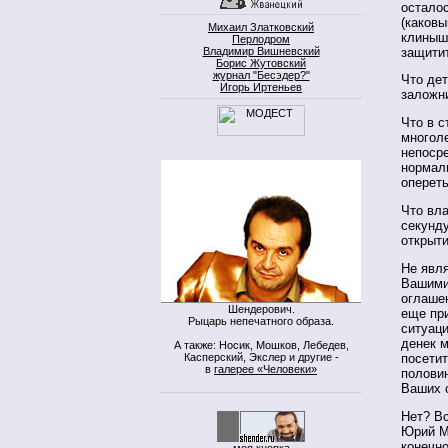
осталос
(каковы
Михаил Златковский
клинышк
Перлодром
защитит
Владимир Вишневский
Борис Жутовский
журнал "Бесэдер?"
Что де
Игорь Иртеньев
заложн
Что в с
многол
непосре
нормал
опереть
Что вл
секунду
открыт
Не явля
Вашими
оглаше
Шендерович.
еще при
Рыцарь непечатного образа.
ситуаци
денек 
А также: Носик, Мошков, Лебедев,
Касперский, Экслер и другие -
посетит
в
галерее «Человеки»
половин
Ваших 
Нет? Вс
Юрий М
конечно
моя кнопка