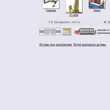
Главная
Книги
О себе
© В. Шендерович, тексты
М. З
жалобы и 
принимаю
Астма под контролем
,
Клуб контроля астмы
.