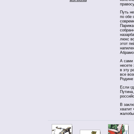
правосу
Путь не
по обе 
совреме
Парижа
собран
назарб
люкс в
этот пе
напилен
Абрамо
А сами 
несете
в эту р
все воз
Родине 
Если гд
Путина,
российс
В закл
хватит 
жалобы