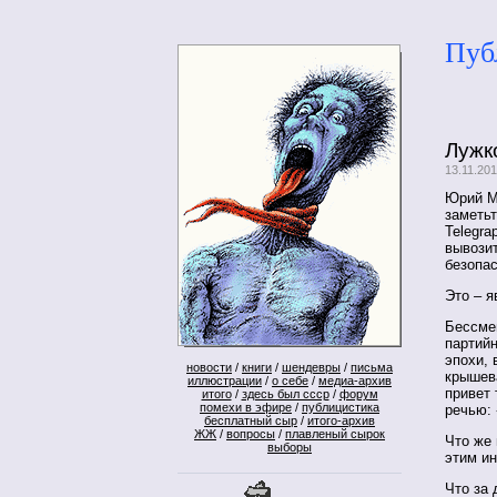
Пуб
Лужк
13.11.20
Юрий М
заметьт
Telegra
вывозит
безопа
Это – я
Бессме
партийн
эпохи,
новости
/
книги
/
шендевры
/
письма
крышев
иллюстрации
/
о себе
/
медиа-архив
привет 
итого
/
здесь был ссср
/
форум
помехи в эфире
/
публицистика
речью: 
бесплатный сыр
/
итого-архив
ЖЖ
/
вопросы
/
плавленый сырок
Что же
выборы
этим и
Что за 