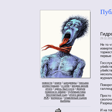
Пуб
Гидр
29.11.20
Не то ч
изверт
торжес
первые
Госслу
убийст
убийст
нескол
журнал
новости
/
книги
/
шендевры
/
письма
Поворот
иллюстрации
/
о себе
/
медиа-архив
галлюц
итого
/
здесь был ссср
/
форум
помехи в эфире
/
публицистика
бесплатный сыр
/
итого-архив
Просто 
ЖЖ
/
вопросы
/
плавленый сырок
сволочн
выборы
Разреш
И на то