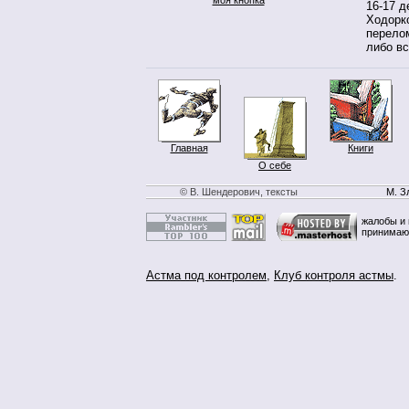
16-17 д
Ходорко
перело
либо вс
Главная
Книги
О себе
© В. Шендерович, тексты
М. З
жалобы и 
принимаю
Астма под контролем
,
Клуб контроля астмы
.