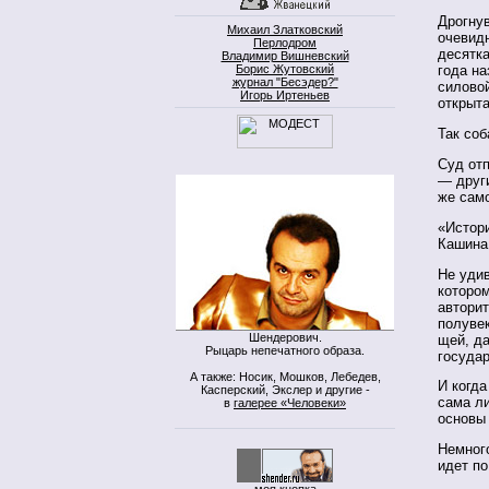
Дрогнув
Михаил Златковский
очевидн
Перлодром
десятк
Владимир Вишневский
Борис Жутовский
года на
журнал "Бесэдер?"
силовой
Игорь Иртеньев
открыта
Так соб
Суд отп
— други
же сам
«Истор
Кашина,
Не удив
котором
авторит
полуве
Шендерович.
щей, да
Рыцарь непечатного образа.
государ
А также: Носик, Мошков, Лебедев,
И когда
Касперский, Экслер и другие -
сама ли
в
галерее «Человеки»
основы 
Немного
идет по
моя кнопка