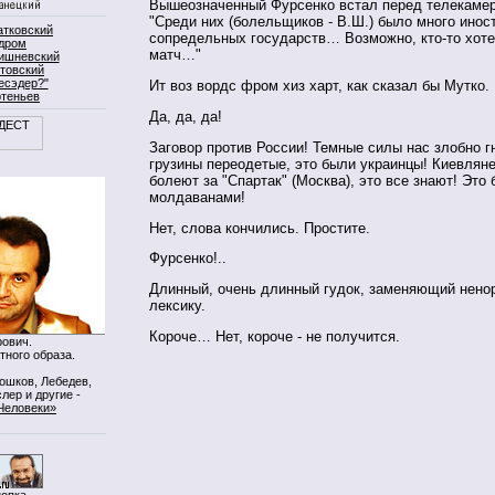
Вышеозначенный Фурсенко встал перед телекамер
"Среди них (болельщиков - В.Ш.) было много инос
атковский
сопредельных государств… Возможно, кто-то хоте
дром
матч…"
ишневский
товский
есэдер?"
Ит воз вордс фром хиз харт, как сказал бы Мутко.
ртеньев
Да, да, да!
Заговор против России! Темные силы нас злобно г
грузины переодетые, это были украинцы! Киевлян
болеют за "Спартак" (Москва), это все знают! Это 
молдаванами!
Нет, слова кончились. Простите.
Фурсенко!..
Длинный, очень длинный гудок, заменяющий нен
лексику.
Короче… Нет, короче - не получится.
ович.
тного образа.
Мошков, Лебедев,
лер и другие -
Человеки»
нопка