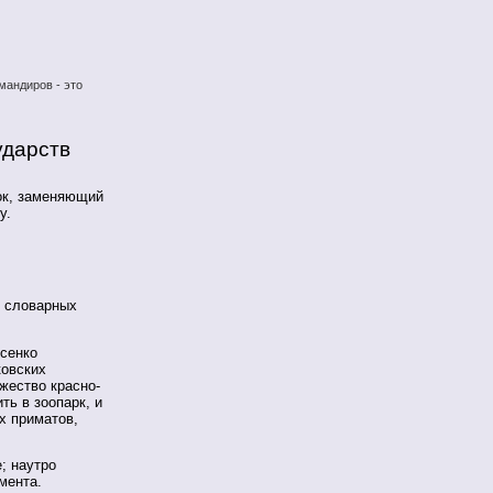
мандиров - это
ударств
ок, заменяющий
у.
в словарных
сенко
ковских
жество красно-
ть в зоопарк, и
х приматов,
; наутро
мента.