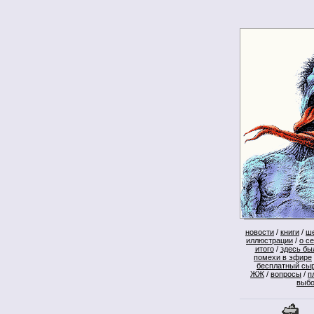
новости
/
книги
/
ш
иллюстрации
/
о с
итого
/
здесь бы
помехи в эфире
бесплатный сы
ЖЖ
/
вопросы
/
п
выб