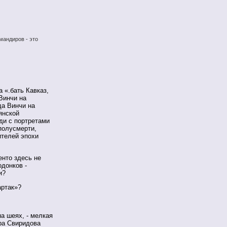
мандиров - это
 «.бать Кавказ,
Винчи на
да Винчи на
янской
ди с портретами
полусмерти,
ителей эпохи
енто здесь не
одонков -
и?
артак»?
а шеях, - мелкая
ора Свиридова