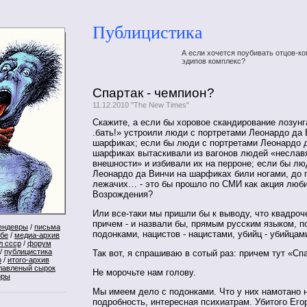
Публицистика
А если хочется поубивать отцов-ко
эдипов комплекс?
Спартак - чемпион?
11.12.2010 "The New Times"
Скажите, а если бы хоровое скандирование лозунга
.бать!» устроили люди с портретами Леонардо да 
шарфиках; если бы люди с портретами Леонардо 
шарфиках вытаскивали из вагонов людей «неслав
внешности» и избивали их на перроне; если бы лю
Леонардо да Винчи на шарфиках били ногами, до 
лежачих… - это бы прошло по СМИ как акция люб
Возрождения?
Или все-таки мы пришли бы к выводу, что квадроч
причем - и назвали бы, прямым русским языком, п
ендевры
/
письма
подонками, нацистов - нацистами, убийц - убийцам
ебе
/
медиа-архив
л ссср
/
форум
/
публицистика
Так вот, я спрашиваю в сотый раз: причем тут «Сп
р
/
итого-архив
лавленый сырок
Не морочьте нам голову.
оры
Мы имеем дело с подонками. Что у них намотано н
подробность, интересная психиатрам. Убитого Ег