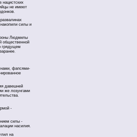
в нацистских
бийцы не имеют
одонков.
 развалинах
 накопили силы и
тороны Людмилы
й общественной
 о грядущем
заранее.
унами, фапсями-
анированное
емя давешней
ми же лозунгами
ительства.
рмой -
нием силы -
калации насилия.
улил на