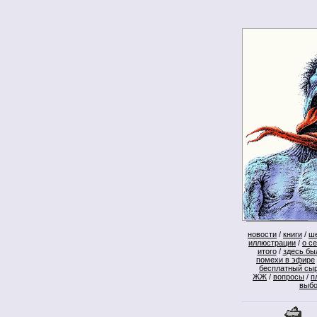
новости
/
книги
/
ш
иллюстрации
/
о с
итого
/
здесь бы
помехи в эфире
бесплатный сы
ЖЖ
/
вопросы
/
п
выб