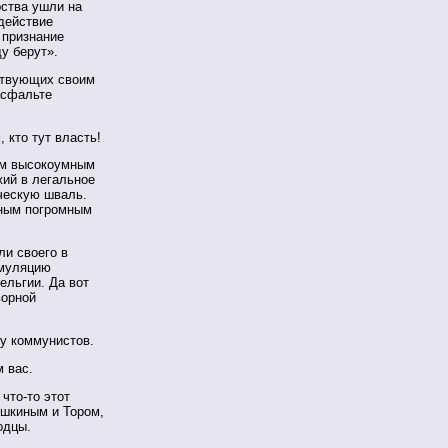
рства ушли на
действие
 признание
у берут».
ствующих своим
асфальте
, кто тут власть!
им высокоумным
ий в легальное
ческую шваль.
нным погромным
ли своего в
имуляцию
ельгии. Да вот
ворной
 у коммунистов.
 вас.
что-то этот
ушкиным и Тором,
одцы.