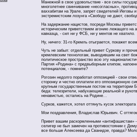
Манежной в свое удовольствие - все силы госуда
многолетнее свинчивание «несогласных», противо
ваххабитам на Урале, запрет свидетелей Иеговы и
экстремистским лозунга «Свободу не дают, свобод
На задержание нацистов, посреди Москвы привет
историческим приветствием агонию лежащего на 
кавказца, - сил ни у ФСБ, ни у ментов не хватило.
Ну, ничего: 31-го Кремль отыграется, покажет всем
Чуть не забыл: отдельный привет Суркову и проч
кремлевским технологам, выводившим на свет бож
политическое пространство всю эту националисти
Партия «Родина» с предвыборным клипом, напое
потенциалом, - помните?
Рогозин недолго поработал оппозицией - свои отве
сторонку и честно оплатили его оппозиционную с
крупным государственным постом на территории Б
беда: телезрители, набухающие реальной и рукот
ненавистью, остались на Родине…
Сурков, кажется, хотел оттянуть кусок электората
Мои поздравления, Владислав Юрьевич. С оттягом
Привет вашим раскормленными «антифашистам» - 
селигер не был замечен на противостоянии с Дем
все больше Алексеева да Сванидзе, правда? Мол