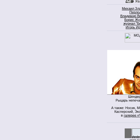
Михаил Зл
Перло
Владимир В
Борис Жу
журнал "Б
Игорь И
Шендер
Рыцарь непеча
А также: Носик, 
Касперский, Экс
в
галерее «
моя к