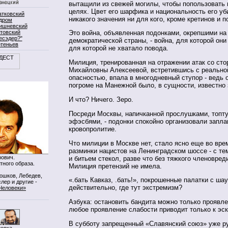
вытащили из свежей могилы, чтобы попользовать 
целях. Цвет его шарфика и национальность его у
атковский
никакого значения ни для кого, кроме кретинов и п
дром
ишневский
товский
Это война, объявленная подонками, окрепшими на
есэдер?"
демократической страны, - война, для которой они
ртеньев
для которой не хватало повода.
Милиция, тренированная на отражении атак со с
Михайловны Алексеевой, встретившись с реально
опасностью, впала в многодневный ступор - ведь
погроме на Манежной было, в сущности, известно 
И что? Ничего. Зеро.
Посреди Москвы, напичканной прослушками, топт
эфэсбями, - подонки спокойно организовали запл
кровопролитие.
Что милиции в Москве нет, стало ясно еще во вр
разминки нацистов на Ленинградском шоссе - с те
ович.
и битьем стекол, разве что без тяжкого членовред
тного образа.
Милиция претензий не имела.
Мошков, Лебедев,
«.бать Кавказ, .бать!», покрошенные палатки с шау
лер и другие -
действительно, где тут экстремизм?
Человеки»
Азбука: остановить бандита можно только проявле
любое проявление слабости приводит только к эс
В субботу запрещенный «Славянский союз» уже р
нопка