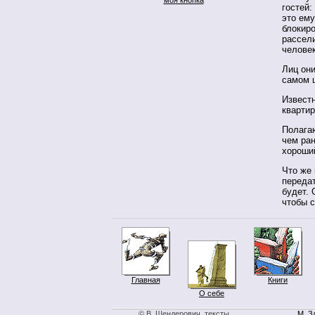
гостей:
это ем
блокир
рассел
человек
Лиц они
самом 
Известн
квартир
Полагаю
чем ран
хороши
Что же 
передат
будет. 
чтобы 
Главная
Книги
О себе
© В. Шендерович, тексты
М. З