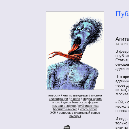
Пуб
Агит
14.04.200
В февр
опубли
Статья
отношен
админис
Что пр
админис
через д
их так)
Москве
новости
/
книги
/
шендевры
/
письма
иллюстрации
/
о себе
/
медиа-архив
- Ой, -
итого
/
здесь был ссср
/
форум
помехи в эфире
/
публицистика
несколь
бесплатный сыр
/
итого-архив
полагат
ЖЖ
/
вопросы
/
плавленый сырок
выборы
И ведь 
только 
визиты