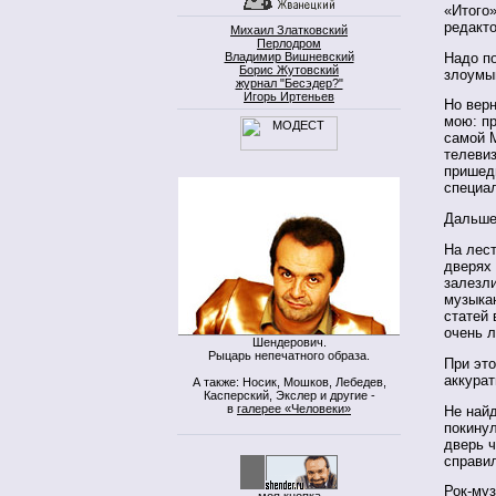
«Итого
редакт
Михаил Златковский
Перлодром
Надо по
Владимир Вишневский
Борис Жутовский
злоумы
журнал "Бесэдер?"
Игорь Иртеньев
Но вер
мою: пр
самой М
телевиз
пришедш
специа
Дальше
На лест
дверях 
залезли
музыкан
статей 
очень 
Шендерович.
Рыцарь непечатного образа.
При это
аккура
А также: Носик, Мошков, Лебедев,
Касперский, Экслер и другие -
в
галерее «Человеки»
Не найд
покинул
дверь ч
справил
Рок-му
моя кнопка