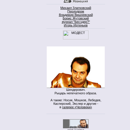
Михаил Златковский
Перлодром
Владимир Вишневский
Борис Жутовский
журнал "Бесэдер?"
Игорь Иртеньев
Шендерович.
Рыцарь непечатного образа.
А также: Носик, Мошков, Лебедев,
Касперский, Экслер и другие -
в
галерее «Человеки»
моя кнопка