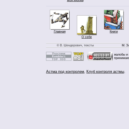
Главная
Книги
О себе
© В. Шендерович, тексты
М. З
жалобы и 
принимаю
Астма под контролем
,
Клуб контроля астмы
.