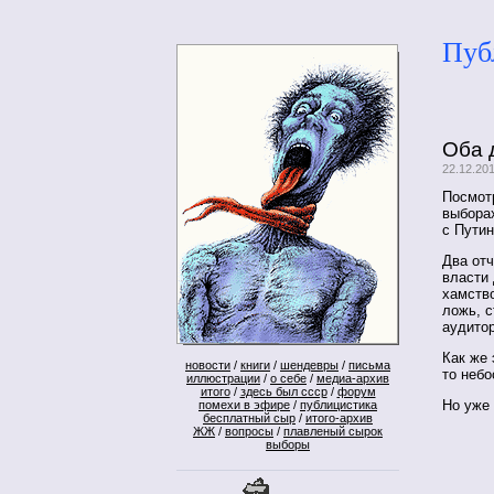
Пуб
Оба 
22.12.20
Посмотр
выборах
с Пути
Два отч
власти 
хамство
ложь, 
аудито
Как же 
новости
/
книги
/
шендевры
/
письма
то небо
иллюстрации
/
о себе
/
медиа-архив
итого
/
здесь был ссср
/
форум
Но уже 
помехи в эфире
/
публицистика
бесплатный сыр
/
итого-архив
ЖЖ
/
вопросы
/
плавленый сырок
выборы