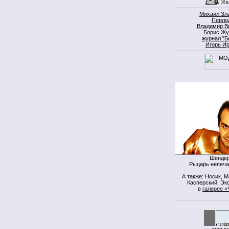
Михаил Зл
Перло
Владимир В
Борис Жу
журнал "Б
Игорь И
Шендер
Рыцарь непеча
А также: Носик, 
Касперский, Экс
в
галерее «
моя к