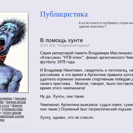
Публицистика
А если хочется поубивать отцов-ко
эдипов комплекс?
В помощь хунте
10.01.2011 "Ежедневный журнал"
Cерия репортажей памяти Владимира Маслаченко 
«Классика» "НТВ-плюс"; финал аргентинского Чем
футболу 1978 года.
И Владимир Никитович, свидетель и летописец, н
россиянам: в это время в Аргентине правила хунта
уделяла огромное значение спортивным победам 
своего престижа… Многое, говорит, было поставле
время этого чемпионата!
Ну да. Хунты, они такие.
ендевры
/
письма
ебе
/
медиа-архив
Чемпионат Аргентина выиграла: судья помог, сукин
л ссср
/
форум
они такие.) Огромный был патриотический подъем.
/
публицистика
р
/
итого-архив
лавленый сырок
Хунту, однако, это не спасло.
оры