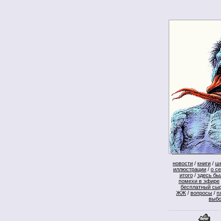
новости
/
книги
/
ш
иллюстрации
/
о с
итого
/
здесь бы
помехи в эфире
бесплатный сы
ЖЖ
/
вопросы
/
п
выб