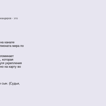
мандиров - это
на канале
пионата мира по
апоминает
, которая
для укрепления
но на карту во
 сын. (Судьи,