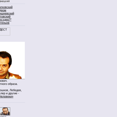
атковский
дром
ишневский
товский
есэдер?"
ртеньев
ович.
тного образа.
Мошков, Лебедев,
лер и другие -
Человеки»
нопка