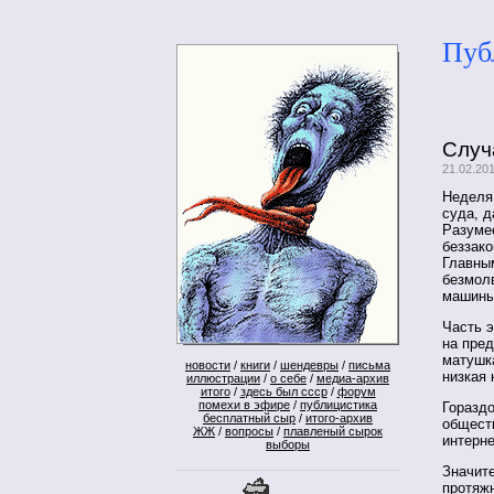
Пуб
Случ
21.02.20
Неделя
суда, 
Разумее
беззако
Главны
безмол
машины
Часть э
на пре
матушка
новости
/
книги
/
шендевры
/
письма
низкая 
иллюстрации
/
о себе
/
медиа-архив
итого
/
здесь был ссср
/
форум
помехи в эфире
/
публицистика
Гораздо
бесплатный сыр
/
итого-архив
общест
ЖЖ
/
вопросы
/
плавленый сырок
интерне
выборы
Значит
протяж