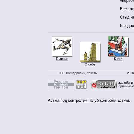
«перво
Все так
Стыд не
Выедае
Главная
Книги
О себе
© В. Шендерович, тексты
М. З
жалобы и 
принимаю
Астма под контролем
,
Клуб контроля астмы
.