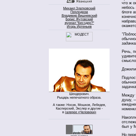
что ж о
небось
Михаил Златковский
блоге а
Перлодром
Владимир Вишневский
конечно
Борис Жутовский
набравш
журнал "Бесэдер?"
окажетс
Игорь Иртеньев
"Подло
обычно
задачка
Речь, п
удивит
смысло
Дожилис
Подлос
обычног
задачк
Шендерович.
Между т
Рыцарь непечатного образа.
душу, —
ежеднев
А также: Носик, Мошков, Лебедев,
Касперский, Экслер и другие -
номенкл
в
галерее «Человеки»
Накопл
отслежи
был у М
Но пере
моя кнопка