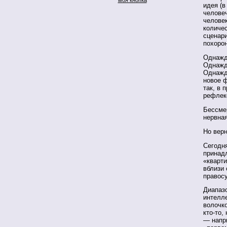
идея (в
человеч
челове
количе
сценар
похорон
Однажд
Однажд
Однажд
новое 
так, в 
рефлек
Бессмер
нервна
Но верн
Сегодня
принадл
«кварти
вблизи 
правос
Диапазо
интелле
волочко
кто-то,
— напри