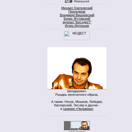
Михаил Златковский
Перлодром
Владимир Вишневский
Борис Жутовский
журнал "Бесэдер?"
Игорь Иртеньев
Шендерович.
Рыцарь непечатного образа.
А также: Носик, Мошков, Лебедев,
Касперский, Экслер и другие -
в
галерее «Человеки»
моя кнопка