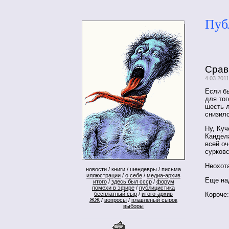
Пуб
Срав
4.03.201
Если бы
для тог
шесть 
снизил
Ну, Куч
Кандела
всей оч
сурковс
Неохота
новости
/
книги
/
шендевры
/
письма
иллюстрации
/
о себе
/
медиа-архив
Еще над
итого
/
здесь был ссср
/
форум
помехи в эфире
/
публицистика
Короче
бесплатный сыр
/
итого-архив
ЖЖ
/
вопросы
/
плавленый сырок
выборы