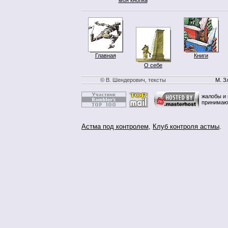
Главная
Книги
О себе
© В. Шендерович, тексты
М. З
жалобы и 
принимаю
Астма под контролем
,
Клуб контроля астмы
.