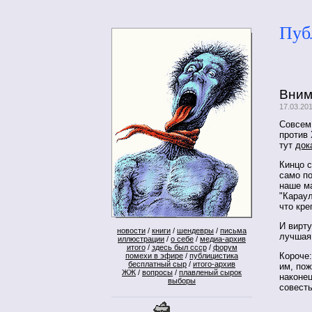
Пуб
Вним
17.03.20
Совсем 
против 
тут
док
Кинцо с
само по
наше м
"Караул
что кре
И вирту
новости
/
книги
/
шендевры
/
письма
лучшая 
иллюстрации
/
о себе
/
медиа-архив
итого
/
здесь был ссср
/
форум
Короче:
помехи в эфире
/
публицистика
бесплатный сыр
/
итого-архив
им, пож
ЖЖ
/
вопросы
/
плавленый сырок
наконец
выборы
совест