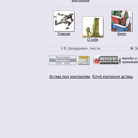
Главная
Книги
О себе
© В. Шендерович, тексты
М. З
жалобы и 
принимаю
Астма под контролем
,
Клуб контроля астмы
.