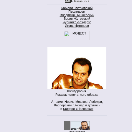
Михаил Златковский
Перлодром
Владимир Вишневский
Борис Жутовский
журнал "Бесэдер?"
Игорь Иртеньев
Шендерович.
Рыцарь непечатного образа.
А также: Носик, Мошков, Лебедев,
Касперский, Экслер и другие -
в
галерее «Человеки»
моя кнопка