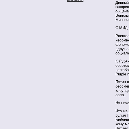
Дивный
закорен
общена
Вениам
Минпеча
С МИДо
Расщел
несомн
феноме
вдруг с
социал
К Лубян
советск
нелюбов
Purple 
Путин 
бессме
клоунад
орла…
Ну ниче
Что же 
рулил 
Библию,
кому мо
Путину 