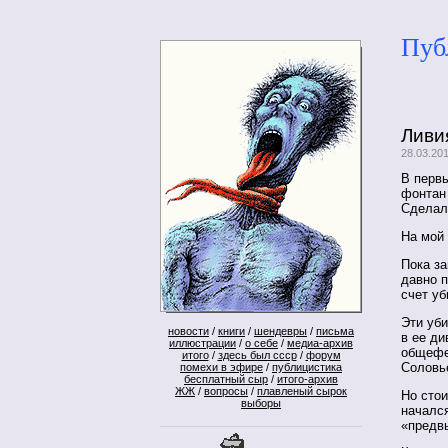
Пуб
Ливи
28.03.20
В перв
фонтан
Сделал
На мой 
Пока за
давно 
счет уб
Эти уб
новости
/
книги
/
шендевры
/
письма
в ее ди
иллюстрации
/
о себе
/
медиа-архив
общефе
итого
/
здесь был ссср
/
форум
Соловь
помехи в эфире
/
публицистика
бесплатный сыр
/
итого-архив
ЖЖ
/
вопросы
/
плавленый сырок
Но стои
выборы
начался
«предв