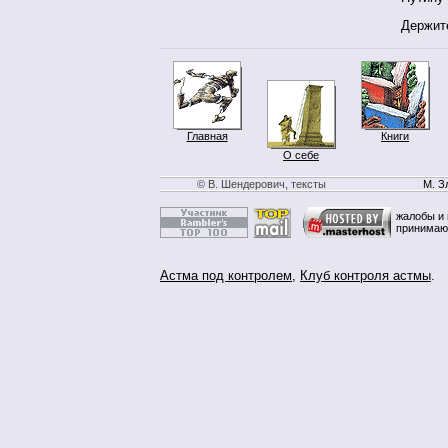
Держите
Главная
Книги
О себе
© В. Шендерович, тексты
М. З
жалобы и 
принимаю
Астма под контролем
,
Клуб контроля астмы
.