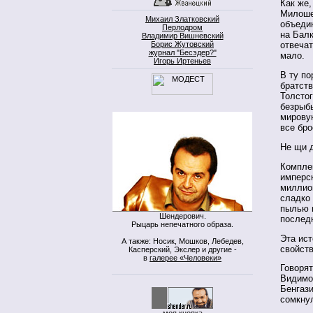
Как же
Милоше
Михаил Златковский
объеди
Перлодром
на Бал
Владимир Вишневский
Борис Жутовский
отвечат
журнал "Бесэдер?"
мало.
Игорь Иртеньев
В ту по
братств
Толстог
безрыб
мирову
все бр
Не щи 
Комплек
имперск
миллио
сладко 
пылью 
Шендерович.
послед
Рыцарь непечатного образа.
Эта ист
А также: Носик, Мошков, Лебедев,
свойств
Касперский, Экслер и другие -
в
галерее «Человеки»
Говорят
Видимо,
Бенгаз
сомкнул
моя кнопка