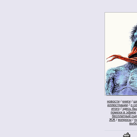
новости
/
книги
/
ш
иллюстрации
/
о с
итого
/
здесь бы
помехи в эфире
бесплатный сы
ЖЖ
/
вопросы
/
п
выб