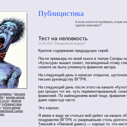
Публицистика
А если хочется поубивать отцов-ко
эдипов комплекс?
Тест на неловкость
11.04.2011 "Ежедневный журнал"
Краткое содержание предыдущих серий.
После премьеры по моей пьесе в театре Сатиры н
«Культура» вышел сюжет, посвященный этому спе
сюжете не была упомянута фамилия автора.
На следующий день я написал открытое, шуточное
письмо руководству ВГТРК.
На следующий день после этого на канале «Культ
раз прошел тот же, чуть перемонтированный, сюж
ендевры
/
письма
фамилией. По наблюдениям моей тещи, фамилия 
ебе
/
медиа-архив
даже чересчур часто.
л ссср
/
форум
/
публицистика
Это хорошо.
р
/
итого-архив
лавленый сырок
оры
Я имею в виду не столько мой дебют на канале «К
поздравляю ВГТРК «с разрешеньем столь долгого 
Томский в «Пиковой даме») — хорошо то, что инст