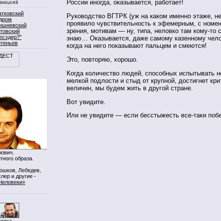
России иногда, оказывается, работает!
атковский
Руководство ВГТРК (уж на каком именно этаже, не
дром
проявило чувствительность к эфемерным, с номен
ишневский
зрения, мотивам — ну, типа, неловко там кому-то с
товский
есэдер?"
знаю… Оказывается, даже самому казенному чело
ртеньев
когда на него показывают пальцем и смеются!
Это, повторяю, хорошо.
Когда количество людей, способных испытывать н
мелкой подлости и стыд от крупной, достигнет кри
величин, мы будем жить в другой стране.
Вот увидите.
Или не увидите — если бесстыжесть все-таки побе
ович.
тного образа.
Мошков, Лебедев,
лер и другие -
Человеки»
нопка