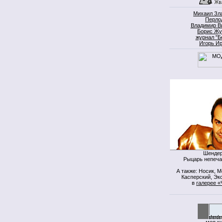
Михаил Зл
Перло
Владимир В
Борис Жу
журнал "Б
Игорь И
Шендер
Рыцарь непеча
А также: Носик, 
Касперский, Экс
в
галерее «
моя к