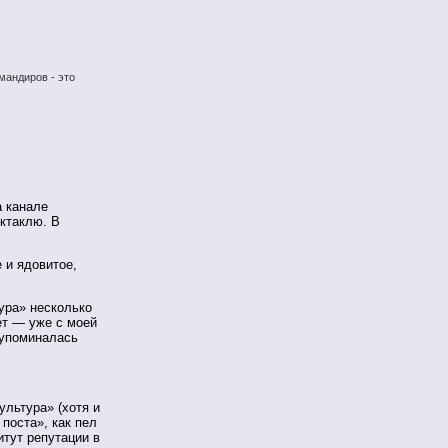
мандиров - это
а канале
ктаклю. В
 и ядовитое,
ура» несколько
ет — уже с моей
упоминалась
ультура» (хотя и
поста», как пел
итут репутации в