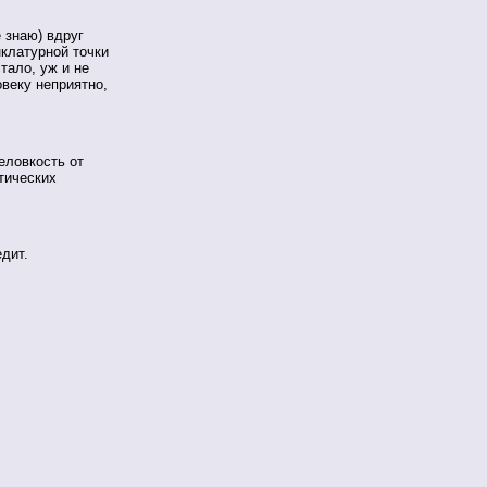
 знаю) вдруг
клатурной точки
тало, уж и не
веку неприятно,
еловкость от
тических
дит.