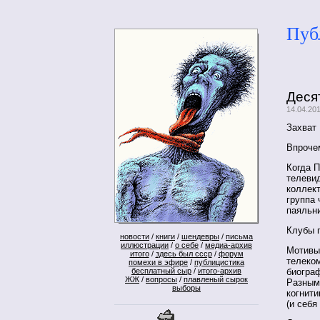
Пуб
Деся
14.04.20
Захват 
Впрочем
Когда П
телеви
коллект
группа 
паяльни
Клубы п
новости
/
книги
/
шендевры
/
письма
иллюстрации
/
о себе
/
медиа-архив
Мотивы 
итого
/
здесь был ссср
/
форум
телеком
помехи в эфире
/
публицистика
биогра
бесплатный сыр
/
итого-архив
ЖЖ
/
вопросы
/
плавленый сырок
Разными
выборы
когнит
(и себя