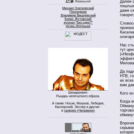
Далее 
пошлых:
Михаил Златковский
даже ск
Перлодром
говорят
Владимир Вишневский
Борис Жутовский
журнал "Бесэдер?"
Словосо
Игорь Иртеньев
произно
Киселев
олигарх
Нас ст
тут цен
(«Неэф
эффект
Милова 
Да ладн
НТВ, г
их всех
вам да
Шендерович.
Кого он
Рыцарь непечатного образа.
Когда е
А также: Носик, Мошков, Лебедев,
Обману
Касперский, Экслер и другие -
торгово
в
галерее «Человеки»
обману
Впрочем
скрывал
которог
моя кнопка