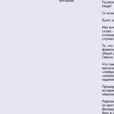
Гусинск
люди!
Со все
Было за
Ибо вся
слова -
отличае
служил
То, что
фамили
общая 
Гавела
Что там
масшта
«либер
«патрио
падени
Прошед
истории
обменяв
Рефлек
их мес
Деград
бить в