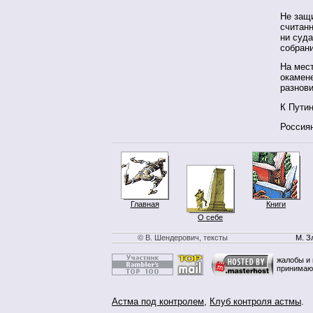
Не защ
считанн
ни суда
собран
На мест
окамене
разнов
К Путин
Россия
Главная
Книги
О себе
© В. Шендерович, тексты
М. З
жалобы и 
принимаю
Астма под контролем
,
Клуб контроля астмы
.