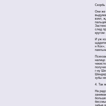
Скорбь 
Они же 
выдума
взял, ж
пальцем
Застено
след пр
кругом 
И уж ко
щадили 
н Кох»,
паяльни
Психоан
налицо 
чекистк
получил
г-ну Ше
Шендер
зубы не
4. Так 
На радо
занимаю
больше 
бессмыс
забыв в