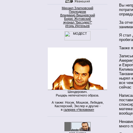
Вы неп
Михаил Златковский
потрати
Перлодром
оправды
Владимир Вишневский
Борис Жутовский
За отче
журнал "Бесэдер?"
Игорь Иртеньев
занима
Я стал 
пробега
Также 
Записы
Америку
и Европ
Килима
Танзан
нырял 
все че
сейчас 
Шендерович.
Написал
Рыцарь непечатного образа.
постав
А также: Носик, Мошков, Лебедев,
спонси
Касперский, Экслер и другие -
математ
в
галерее «Человеки»
вообще
Ненавиж
много 
моя кнопка