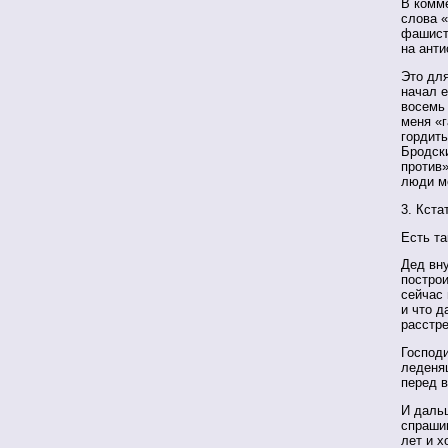
В комме
слова 
фашистс
на анти
Это для
начал е
восемь 
меня «
гордит
Бродски
против»
люди ме
3. Кста
Есть та
Дед вн
построи
сейчас 
и что 
расстр
Господ
леденя
перед в
И дальш
спрашив
лет и х