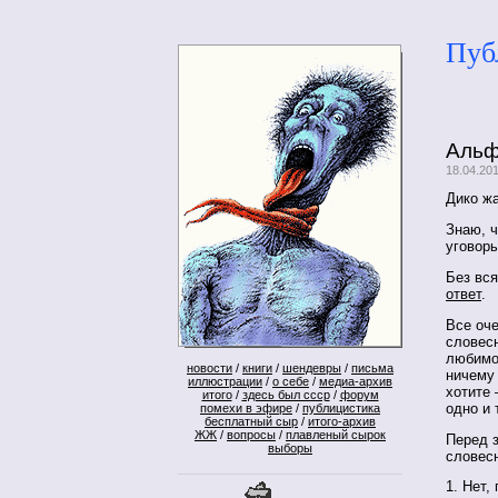
Пуб
Альф
18.04.20
Дико жа
Знаю, 
уговор
Без вся
ответ
.
Все оче
словесн
любимом
новости
/
книги
/
шендевры
/
письма
ничему 
иллюстрации
/
о себе
/
медиа-архив
хотите 
итого
/
здесь был ссср
/
форум
одно и 
помехи в эфире
/
публицистика
бесплатный сыр
/
итого-архив
ЖЖ
/
вопросы
/
плавленый сырок
Перед 
выборы
словесн
1. Нет,