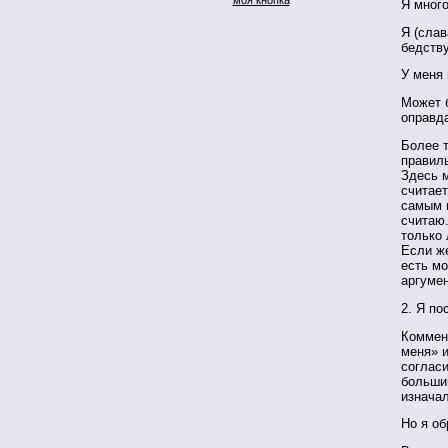
Я много
Я (слав
бедств
У меня 
Может б
оправд
Более т
правиль
Здесь м
считае
самым и
считаю.
только 
Если же
есть мо
аргумен
2. Я по
Коммент
меня» и
согласи
больши
изначал
Но я об