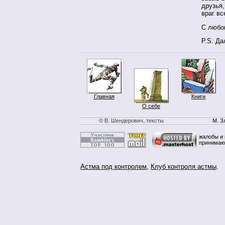
друзья,
враг вс
С любо
P.S. Да
Главная
Книги
О себе
© В. Шендерович, тексты
М. З
жалобы и 
принимаю
Астма под контролем
,
Клуб контроля астмы
.