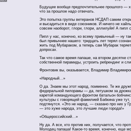
Будущее вообще предпочтительнее прошлого — хо
что за прошлое надо отвечать.
Это попытка группы ветеранов НСДАП самим откр
и высадиться в виде союзников. И ничего не хайль
совсем наоборот, глори, глори, аллилуйя! А пипл 
Пипл у нас, конечно, ко всему привычный — ну так
был привычнее нашего: тридцать лет терял сознан
жить под Мубараком, а теперь сам Мубарак теряет
допросах.
Так что самое время папаше, на втором десятке с
собственной пирамиды, устроить ребрендинг и сли
Фронтовик вы, оказывается, Владимир Владимиро
«Народный…»
О да. Знаем мы этот народ, поименно. Те же друж
федеральной пилорамы — да, петушком за дрожка
каретой командующего фронтом батальон бобчин
культуры с говорящей фамилией Бабкина уже тут,
подтянутся. «Это не народ, — сказано про них у Г
— это хуже народа, это лучшие люди города!»
«Общероссийский…»
Ну да. А все, кто против них, получается, что про
Молодец папаша! Какое-то время, конечно, еще м