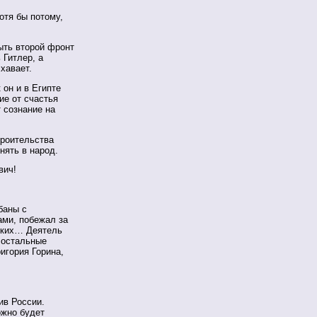
тя бы потому,
ыть второй фронт
 Гитлер, а
схавает.
 он и в Египте
ие от счастья
 сознание на
троительства
нять в народ.
вич!
баны с
ми, побежал за
ских… Деятель
 остальные
ригория Горина,
тив России.
ожно будет