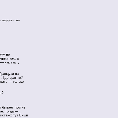
мандиров - это
ому не
ервичках, а
 — как там у
Француза на
… Где враг-то?
овать — только
ь?
т бывает против
же. Тогда —
зистанс: тут Виши