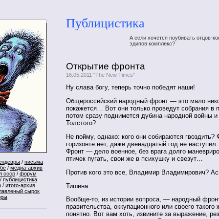
Публицистика
А если хочется поубивать отцов-ко
эдипов комплекс?
Открытие фронта
16.05.2011 "The New Times"
Ну слава богу, теперь точно победят наши!
Общероссийский народный фронт — это мало ник
покажется… Вот они только проведут собрания в п
потом сразу поднимется дубина народной войны и
Толстого?
Не пойму, однако: кого они собираются гвоздить? 
горизонте нет, даже двенадцатый год не наступил
Фронт — дело военное, без врага долго маневрир
птичек пугать, свои же в психушку и свезут…
ендевры
/
письма
ебе
/
медиа-архив
Против кого это все, Владимир Владимирович? Ас
л ссср
/
форум
/
публицистика
Тишина.
р
/
итого-архив
лавленый сырок
оры
Вообще-то, из истории вопроса, — народный фрон
правительства, оккупационного или своего такого 
понятно. Вот вам хоть, извините за выражение, ре