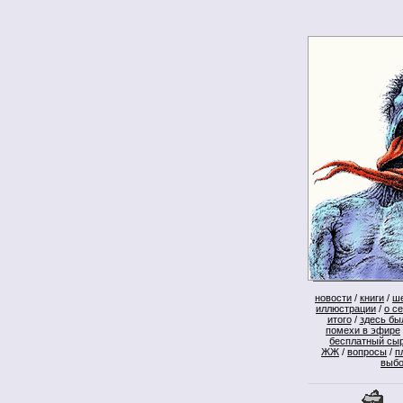
новости
/
книги
/
ш
иллюстрации
/
о с
итого
/
здесь бы
помехи в эфире
бесплатный сы
ЖЖ
/
вопросы
/
п
выб