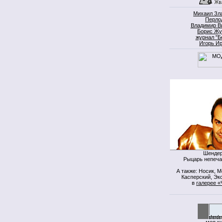
Михаил Зл
Перло
Владимир В
Борис Жу
журнал "Б
Игорь И
Шендер
Рыцарь непеча
А также: Носик, 
Касперский, Экс
в
галерее «
моя к