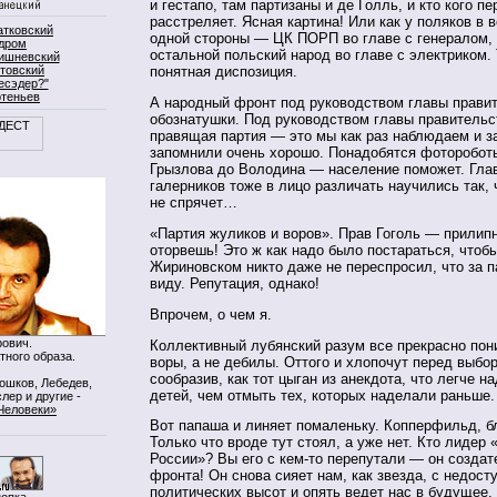
и гестапо, там партизаны и де Голль, и кто кого п
расстреляет. Ясная картина! Или как у поляков в 
атковский
одной стороны — ЦК ПОРП во главе с генералом, 
дром
остальной польский народ во главе с электриком.
ишневский
товский
понятная диспозиция.
есэдер?"
ртеньев
А народный фронт под руководством главы прави
обознатушки. Под руководством главы правительс
правящая партия — это мы как раз наблюдаем и з
запомнили очень хорошо. Понадобятся фотороботы
Грызлова до Володина — население поможет. Гла
галерников тоже в лицо различать научились так, 
не спрячет…
«Партия жуликов и воров». Прав Гоголь — прилипн
оторвешь! Это ж как надо было постараться, чтоб
Жириновском никто даже не переспросил, что за п
виду. Репутация, однако!
Впрочем, о чем я.
ович.
Коллективный лубянский разум все прекрасно пон
тного образа.
воры, а не дебилы. Оттого и хлопочут перед выб
сообразив, как тот цыган из анекдота, что легче н
Мошков, Лебедев,
детей, чем отмыть тех, которых наделали раньше.
лер и другие -
Человеки»
Вот папаша и линяет помаленьку. Копперфильд, б
Только что вроде тут стоял, а уже нет. Кто лидер
России»? Вы его с кем-то перепутали — он создат
фронта! Он снова сияет нам, как звезда, с недост
политических высот и опять ведет нас в будущее.
нопка