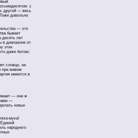
ервый
восьмидесятом: с
с другой — весь
 Тоже довольно
тельства — это
тва бывает
а десять лет
 в диапазоне от
ву этих
что даже ботокс
ет словцо, не
ы при живом
артия имеется в
имает — они ж
орами —
аделать новых
ляха-муха!
 «Единой
ель народного
упных