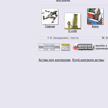
Главная
Книги
О себе
© В. Шендерович, тексты
М. З
жалобы и 
принимаю
Астма под контролем
,
Клуб контроля астмы
.