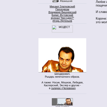
Любое 
пощечин
Михаил Златковский
Перлодром
И слава
Владимир Вишневский
Борис Жутовский
журнал "Бесэдер?"
Короче
Игорь Иртеньев
это мол
Шендерович.
Рыцарь непечатного образа.
А также: Носик, Мошков, Лебедев,
Касперский, Экслер и другие -
в
галерее «Человеки»
моя кнопка