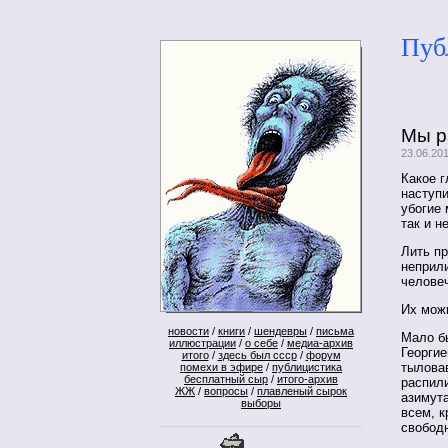
Пуб
Мы р
23.06.20
Какое 
наступ
убогие 
так и н
Лить п
неприли
человеч
Их мож
новости
/
книги
/
шендевры
/
письма
Мало бы
иллюстрации
/
о себе
/
медиа-архив
Георгие
итого
/
здесь был ссср
/
форум
тыловав
помехи в эфире
/
публицистика
бесплатный сыр
/
итого-архив
распил
ЖЖ
/
вопросы
/
плавленый сырок
азимута
выборы
всем, 
свободн