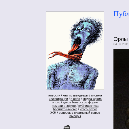
Публ
Орлы 
04.07.201
новости
/
книги
/
шендевры
/
письма
иллюстрации
/
о себе
/
медиа-архив
итого
/
здесь был ссср
/
форум
помехи в эфире
/
публицистика
бесплатный сыр
/
итого-архив
ЖЖ
/
вопросы
/
плавленый сырок
выборы