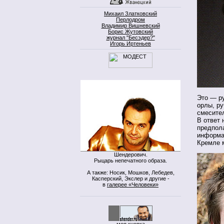
Михаил Златковский
Перлодром
Владимир Вишневский
Борис Жутовский
журнал "Бесэдер?"
Игорь Иртеньев
Это — ру
орлы, р
смесител
В ответ 
предпол
информат
Кремле м
Шендерович.
Рыцарь непечатного образа.
А также: Носик, Мошков, Лебедев,
Касперский, Экслер и другие -
в
галерее «Человеки»
моя кнопка