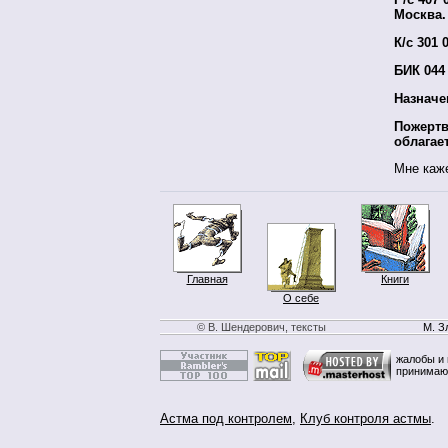
Москва.
К/с 301 
БИК 044 
Назначе
Пожертв
облагае
Мне каже
Главная
Книги
О себе
© В. Шендерович, тексты
М. З
жалобы и 
принимаю
Астма под контролем
,
Клуб контроля астмы
.