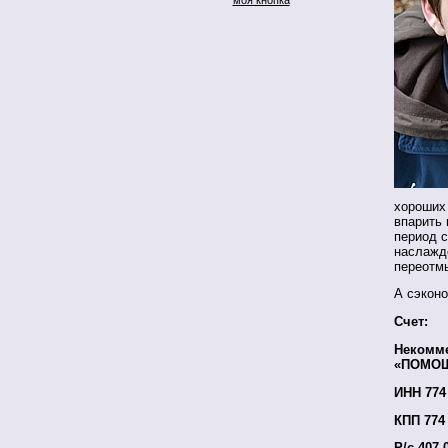
хороших 
впарить
период с
наслажд
переотмы
А сэкон
Счет:
Некомме
«ПОМОЩ
ИНН 774 
КПП 774 
Р/с 407 