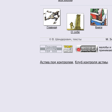
Главная
Книги
О себе
© В. Шендерович, тексты
М. З
жалобы и 
принимаю
Астма под контролем
,
Клуб контроля астмы
.