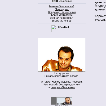
давно 
Медведе
Михаил Златковский
другое…
Перлодром
Владимир Вишневский
Борис Жутовский
Короче
журнал "Бесэдер?"
туфель
Игорь Иртеньев
Шендерович.
Рыцарь непечатного образа.
А также: Носик, Мошков, Лебедев,
Касперский, Экслер и другие -
в
галерее «Человеки»
моя кнопка