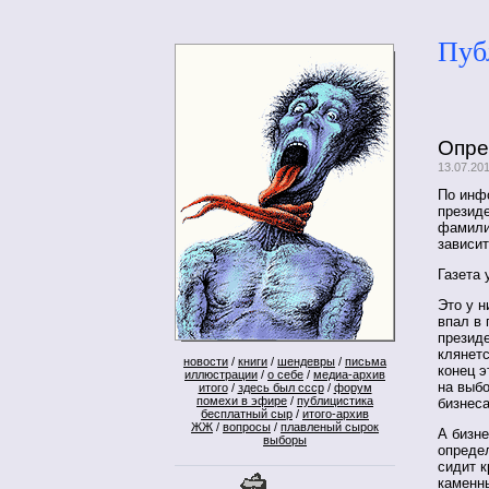
Пуб
Опре
13.07.20
По инф
презид
фамилие
зависит
Газета 
Это у н
впал в 
презид
клянетс
новости
/
книги
/
шендевры
/
письма
конец э
иллюстрации
/
о себе
/
медиа-архив
на выбо
итого
/
здесь был ссср
/
форум
помехи в эфире
/
публицистика
бизнеса
бесплатный сыр
/
итого-архив
ЖЖ
/
вопросы
/
плавленый сырок
А бизне
выборы
опреде
сидит к
каменн