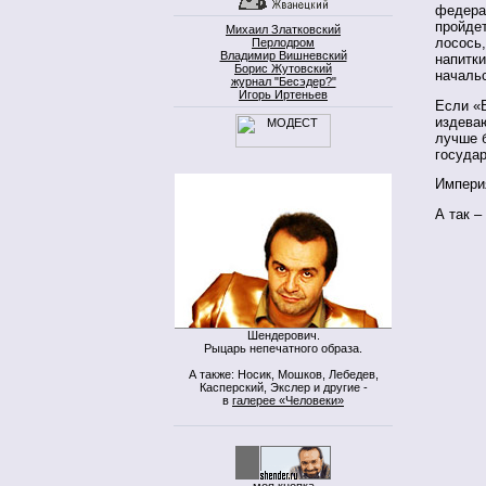
федерал
пройдет
Михаил Златковский
лосось
Перлодром
Владимир Вишневский
напитки
Борис Жутовский
началь
журнал "Бесэдер?"
Игорь Иртеньев
Если «
издеваю
лучше б
госуда
Империя
А так –
Шендерович.
Рыцарь непечатного образа.
А также: Носик, Мошков, Лебедев,
Касперский, Экслер и другие -
в
галерее «Человеки»
моя кнопка