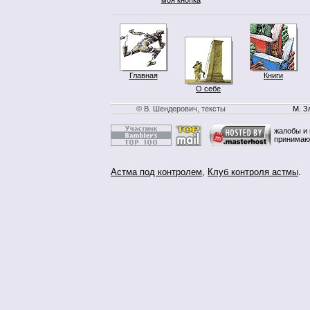
Главная
Книги
О себе
© В. Шендерович, тексты
М. З
жалобы и 
принимаю
Астма под контролем
,
Клуб контроля астмы
.