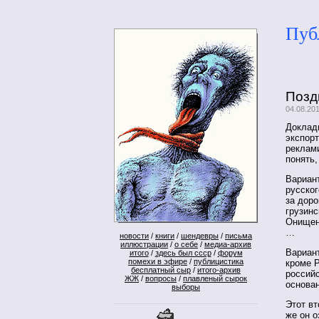
Пуб
Позд
04.08.20
Доклад
экспорт
реклам
понять,
Вариан
русског
за доро
грузинс
Онищен
…
новости
/
книги
/
шендевры
/
письма
иллюстрации
/
о себе
/
медиа-архив
Вариант
итого
/
здесь был ссср
/
форум
помехи в эфире
/
публицистика
кроме Р
бесплатный сыр
/
итого-архив
российс
ЖЖ
/
вопросы
/
плавленый сырок
основан
выборы
Этот вт
же он о