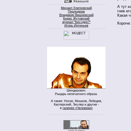
А тут к
Михаил Златковский
гнев ег
Перлодром
Какая 
Владимир Вишневский
Борис Жутовский
журнал "Бесэдер?"
Короче
Игорь Иртеньев
Шендерович.
Рыцарь непечатного образа.
А также: Носик, Мошков, Лебедев,
Касперский, Экслер и другие -
в
галерее «Человеки»
моя кнопка