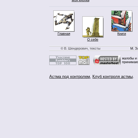
Главная
Книги
О себе
© В. Шендерович, тексты
М. З
жалобы и 
принимаю
Астма под контролем
,
Клуб контроля астмы
.