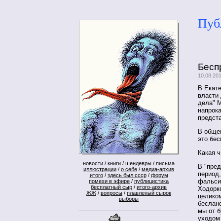
Пуб
Бесп
10.08.20
В Екат
власти
дела" 
напрока
предста
В обще
это бе
Какая ч
новости
/
книги
/
шендевры
/
письма
В "пре
иллюстрации
/
о себе
/
медиа-архив
период
итого
/
здесь был ссср
/
форум
фальси
помехи в эфире
/
публицистика
бесплатный сыр
/
итого-архив
Ходорк
ЖЖ
/
вопросы
/
плавленый сырок
целиком
выборы
беслан
мы от б
уходом