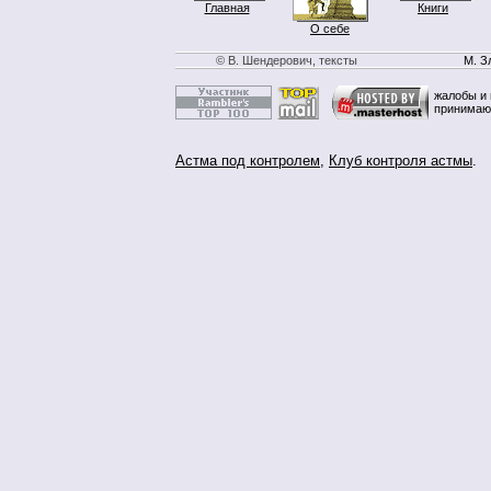
Главная
Книги
О себе
© В. Шендерович, тексты
М. З
жалобы и 
принимаю
Астма под контролем
,
Клуб контроля астмы
.