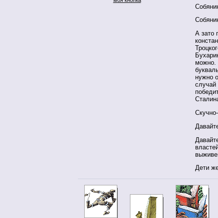
Собяни
Собяни
А зато 
констан
Троцког
Бухари
можно. 
букваль
нужно о
случай
победи
Стали
Скучно-
Давайте
Давайт
власте
выживе
Дети же