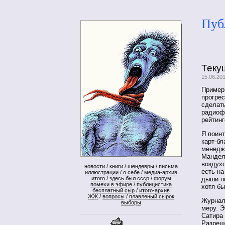
Пуб
Теку
15.06.20
Пример
прогре
сделать
радиоф
рейтинг
Я поин
карт-бл
менедже
Мандел
воздухо
новости
/
книги
/
шендевры
/
письма
есть на
иллюстрации
/
о себе
/
медиа-архив
итого
/
здесь был ссср
/
форум
дыши п
помехи в эфире
/
публицистика
хотя б
бесплатный сыр
/
итого-архив
ЖЖ
/
вопросы
/
плавленый сырок
Журнал
выборы
меру. Э
Сатира 
Разреш