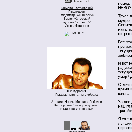
немедл
НЕВОЗ
Михаил Златковский
Перлодром
Владимир Вишневский
Трусли
Борис Жутовский
мудрост
журнал "Бесэдер?"
Осемен
Игорь Иртеньев
начальс
острящ
Все эт
прогре
текущие
зафикси
И вот 
радиос
текущем
умер? 
Отлично
время и
Шендерович.
ювенало
Рыцарь непечатного образа.
За два 
А также: Носик, Мошков, Лебедев,
Касперский, Экслер и другие -
наш гла
в
галерее «Человеки»
трогайт
Я уже и
лучших
перезво
моя кнопка