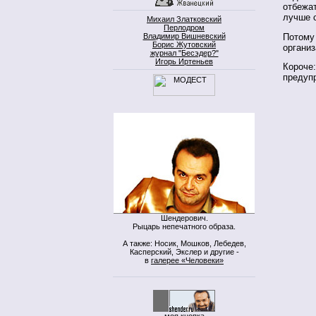
отбежат
лучше с
Михаил Златковский
Перлодром
Потому 
Владимир Вишневский
Борис Жутовский
органи
журнал "Бесэдер?"
Игорь Иртеньев
Короче:
предуп
Шендерович.
Рыцарь непечатного образа.
А также: Носик, Мошков, Лебедев,
Касперский, Экслер и другие -
в
галерее «Человеки»
моя кнопка