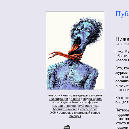
Пуб
Нижа
24.08.20
Г-жа Ма
обрати
нового 
Это, ко
журнал
светом 
организ
и не с
потенц
новости
/
книги
/
шендевры
/
письма
Контекс
иллюстрации
/
о себе
/
медиа-архив
обществ
итого
/
здесь был ссср
/
форум
помехи в эфире
/
публицистика
бесплатный сыр
/
итого-архив
Петерб
ЖЖ
/
вопросы
/
плавленый сырок
подвед
выборы
сыктывк
кто-то 
подели