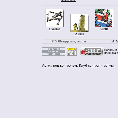
Главная
Книги
О себе
© В. Шендерович, тексты
М. З
жалобы и 
принимаю
Астма под контролем
,
Клуб контроля астмы
.