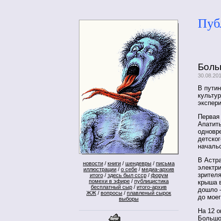
Пуб
Боль
30.08.20
В путин
культур
экспер
Первая 
Апатиты
одновр
детског
начальс
В Астр
новости
/
книги
/
шендевры
/
письма
электри
иллюстрации
/
о себе
/
медиа-архив
зрителя
итого
/
здесь был ссср
/
форум
помехи в эфире
/
публицистика
крыша в
бесплатный сыр
/
итого-архив
дошло —
ЖЖ
/
вопросы
/
плавленый сырок
до мое
выборы
На 12 о
Большо