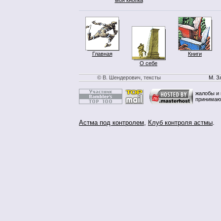
Главная
Книги
О себе
© В. Шендерович, тексты
М. З
жалобы и 
принимаю
Астма под контролем
,
Клуб контроля астмы
.