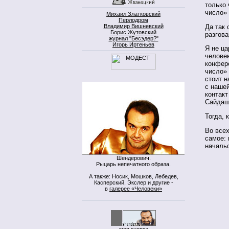
только 
число»
Михаил Златковский
Перлодром
Да так 
Владимир Вишневский
Борис Жутовский
разгова
журнал "Бесэдер?"
Игорь Иртеньев
Я не ца
человек
конфере
число»
стоит н
с нашей
контакт
Сайдаше
Тогда, 
Во всех
самое: 
началь
Шендерович.
Рыцарь непечатного образа.
А также: Носик, Мошков, Лебедев,
Касперский, Экслер и другие -
в
галерее «Человеки»
моя кнопка